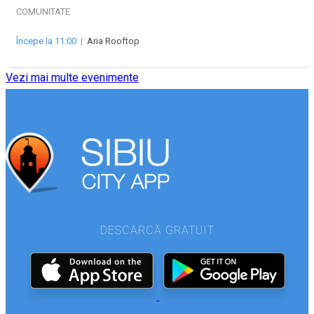
COMUNITATE
Începe la 11:00
|
Aria Rooftop
Vezi mai multe evenimente
DESCARCĂ GRATUIT