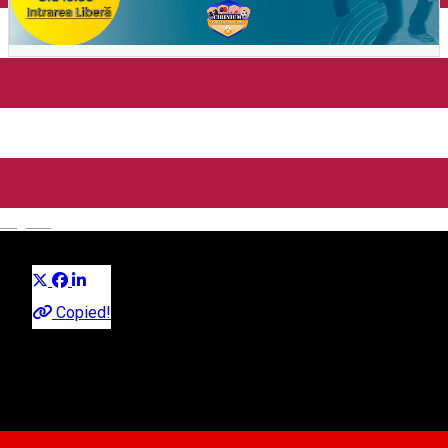
Generații în mișcare - Sport si
Voluntariat pentru un viitor
sănătos al comunității
sibiene
English
Distribuie
Comunitate
Copied!
Parcul Sub Arini, Sibiu, România