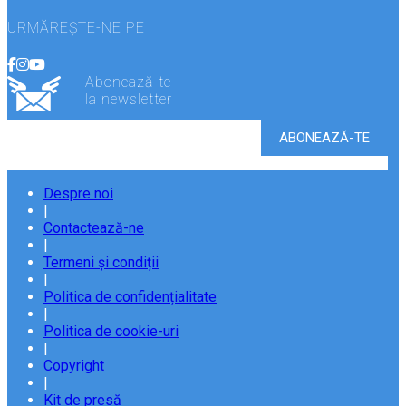
URMĂREȘTE-NE PE
Abonează-te
la newsletter
Despre noi
|
Contactează-ne
|
Termeni și condiții
|
Politica de confidențialitate
|
Politica de cookie-uri
|
Copyright
|
Kit de presă