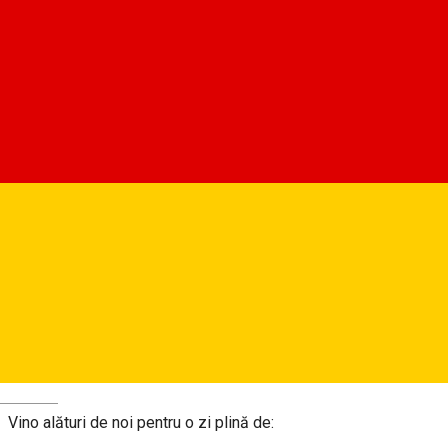
Hartă
ASOCIAȚIA SPORTIVĂ „CLUBUL CIBINIUM” SIBIU
Despre
🗓️
Data: 31.05.2025
📍
Locația:
Parcul Sub Arini
Ora de începere:
10:00
Deutsch
Vino alături de noi pentru o zi plină de: