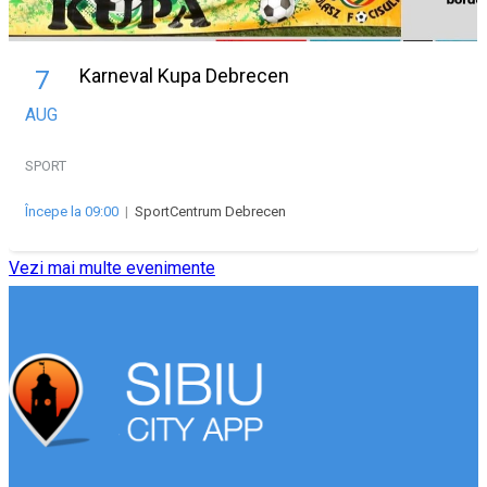
Karneval Kupa Debrecen
7
AUG
SPORT
Începe la 09:00
|
SportCentrum Debrecen
Vezi mai multe evenimente