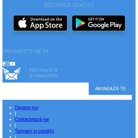
DESCARCĂ GRATUIT
URMĂREȘTE-NE PE
Abonează-te
la newsletter
Despre noi
|
Contactează-ne
|
Termeni și condiții
|