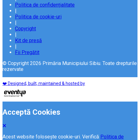
Politica de confidențialitate
|
Politica de cookie-uri
|
Copyright
|
Kit de presă
|
Fii Pregătit
© Copyright 2026 Primăria Municipiului Sibiu. Toate drepturile
rezervate
❤️ Designed, built, maintained & hosted by
Acceptă Cookies
Acest website folosește cookie-uri. Verifică
Politica de