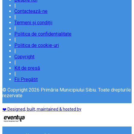
|
Contactează-ne
|
Termeni și condiții
|
Politica de confidențialitate
|
Politica de cookie-uri
|
Copyright
|
Kit de presă
|
Fii Pregătit
© Copyright 2026 Primăria Municipiului Sibiu. Toate drepturile
rezervate
❤️ Designed, built, maintained & hosted by