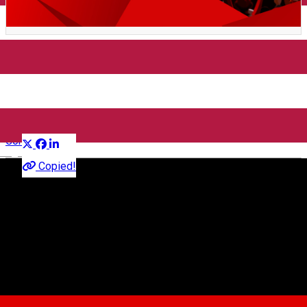
Deschiderea Târgului de
Crăciun din Sibiu, ediția 2025
Distribuie
Comunitate
English
Copied!
Targul de Craciun din Sibiu
Piața Mare, Sibiu, Romania, 550031