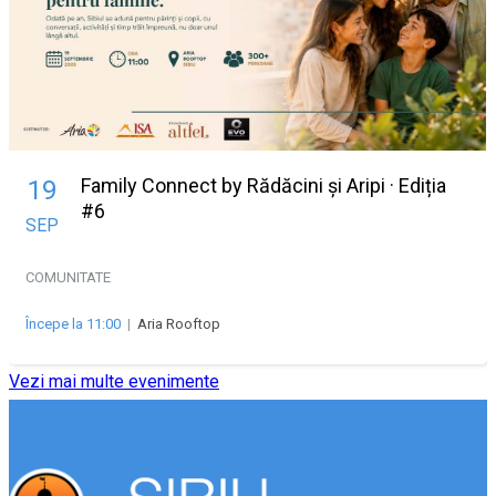
Family Connect by Rădăcini și Aripi · Ediția
19
#6
SEP
COMUNITATE
Începe la 11:00
|
Aria Rooftop
Vezi mai multe evenimente