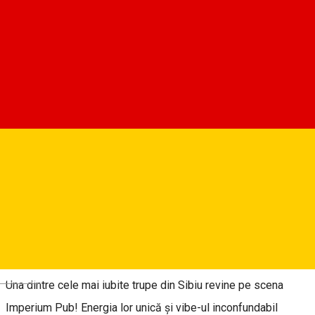
Imperium Live
0745044955
Despre
Sambata seara va invitam la concert ! 🎶⚡️
𝐀𝐜𝐨𝐮𝐬𝐭𝐢𝐜 𝐁𝐚𝐧𝐝 ❤️‍🔥❤️‍🔥 SAMBATA, 16 MAI pe scena de la
Imperium, de la ora 22!
Deutsch
Una dintre cele mai iubite trupe din Sibiu revine pe scena
Imperium Pub! Energia lor unică și vibe-ul inconfundabil