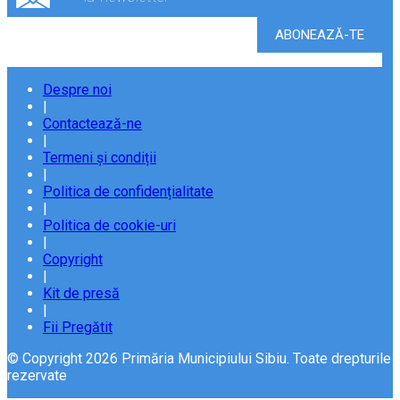
Despre noi
|
Contactează-ne
|
Termeni și condiții
|
Politica de confidențialitate
|
Politica de cookie-uri
|
Copyright
|
Kit de presă
|
Fii Pregătit
© Copyright 2026 Primăria Municipiului Sibiu. Toate drepturile
rezervate