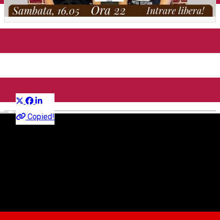
𝐂𝐨𝐧𝐜𝐞𝐫𝐭 𝐀𝐂𝐎𝐔𝐒𝐓𝐈𝐂 𝐁𝐀𝐍𝐃
@ImperiumLive
Distribuie
Concert
English
Copied!
Imperium Live
Strada Nicolae Balcescu, nr.24, Sibiu