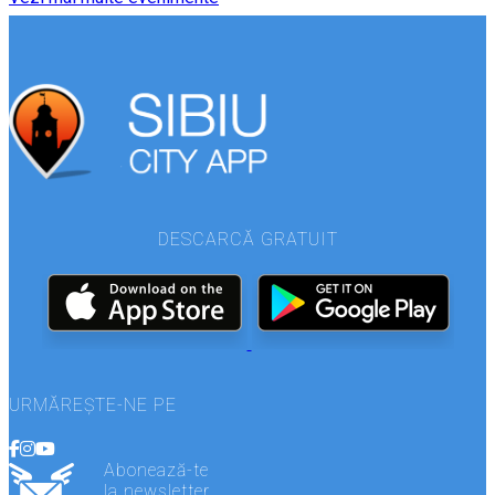
DESCARCĂ GRATUIT
URMĂREȘTE-NE PE
Abonează-te
la newsletter