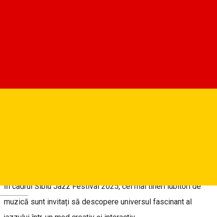
Sibiu Jazz Festival
Despre
Jazz for Kids
❍ 6-7 noiembrie, ora 17:00
❍ 8 noiembrie, ora 10:00
📍Sala “Henry Selbing”, Filarmonica de Stat Sibiu
În cadrul Sibiu Jazz Festival 2025, cei mai tineri iubitori de
Deutsch
muzică sunt invitați să descopere universul fascinant al