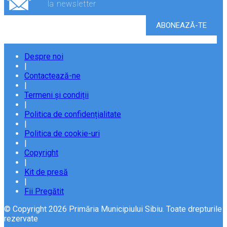
la newsletter
Despre noi
|
Contactează-ne
|
Termeni și condiții
|
Politica de confidențialitate
|
Politica de cookie-uri
|
Copyright
|
Kit de presă
|
Fii Pregătit
© Copyright 2026 Primăria Municipiului Sibiu. Toate drepturile
rezervate