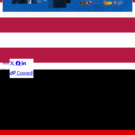
Jazz for Kids @ Sibiu Jazz
Festival 2025
Distribuie
Concert
English
Copied!
Strada Cetății 3-5, Sibiu 550160, Romania
Hartă