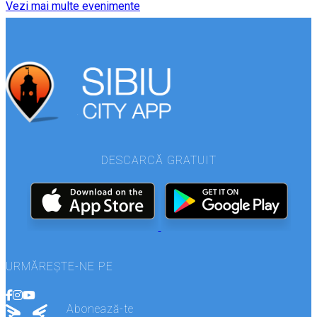
Vezi mai multe evenimente
DESCARCĂ GRATUIT
URMĂREȘTE-NE PE
Abonează-te