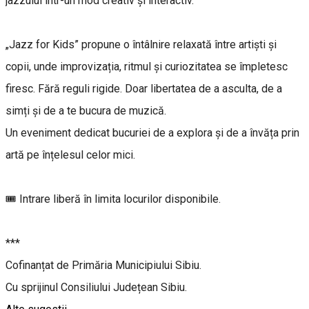
jazzului într-un mod creativ și interactiv.
„Jazz for Kids” propune o întâlnire relaxată între artiști și
copii, unde improvizația, ritmul și curiozitatea se împletesc
firesc. Fără reguli rigide. Doar libertatea de a asculta, de a
simți și de a te bucura de muzică.
Un eveniment dedicat bucuriei de a explora și de a învăța prin
artă pe înțelesul celor mici.
🎟️ Intrare liberă în limita locurilor disponibile.
***
Cofinanțat de Primăria Municipiului Sibiu.
Cu sprijinul Consiliului Județean Sibiu.