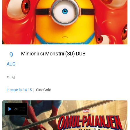
Minionii si Monstrii (3D) DUB
9
AUG
FILM
Începe la 14:15
|
CineGold
VIDEO