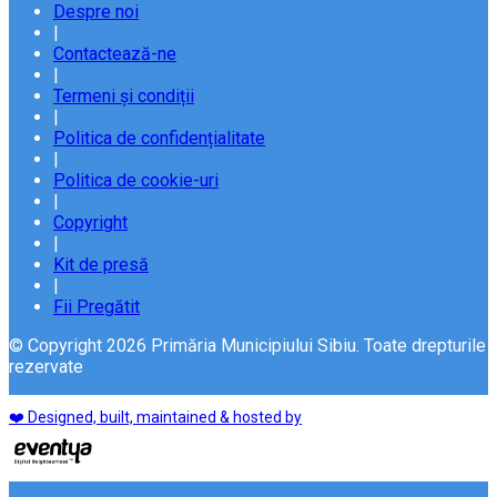
Despre noi
|
Contactează-ne
|
Termeni și condiții
|
Politica de confidențialitate
|
Politica de cookie-uri
|
Copyright
|
Kit de presă
|
Fii Pregătit
© Copyright 2026 Primăria Municipiului Sibiu. Toate drepturile
rezervate
❤️ Designed, built, maintained & hosted by