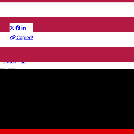
Latino Mania Party
Distribuie
Petrecere
Copied!
Cotton Pub
English
Strada Doctor Ion Rațiu 9, Sibiu, Romania
Cotton Pub