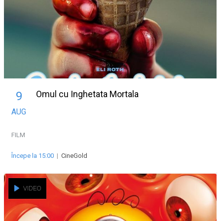
Omul cu Inghetata Mortala
9
AUG
FILM
Începe la 15:00
|
CineGold
VIDEO