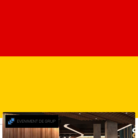
Despre
¡Vamos a bailar! 💃🏻🕺🏻 Latino Mania is taking over the night
at Cotton Pub - where the beats are hot and the dancefloor is
hotter! 🔥
📆 Vineri | 23 Februarie | Ora 22:00
🎵 Music & Vibes FLOW
👯‍♀️ Intrare liberă pentru doamne și domnișoare
☎️ Rezervări: 0752 268 866
sursa
Alte sugestii
EVENIMENT DE GRUP
Deutsch