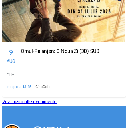
Omul-Paianjen: O Noua Zi (3D) SUB
9
AUG
FILM
Începe la 13:45
|
CineGold
Vezi mai multe evenimente