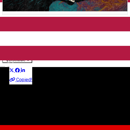
FITTONIA, Reverse The
Moment, Stiff Kicks @ LOVE
Bar, Sibiu
Distribuie
English
Concert
Copied!
Love bar
Str. Avocat Ilie Macelaru, Sibiu, Romania, 550182