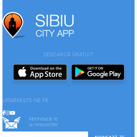
DESCARCĂ GRATUIT
URMĂREȘTE-NE PE
Abonează-te
la newsletter