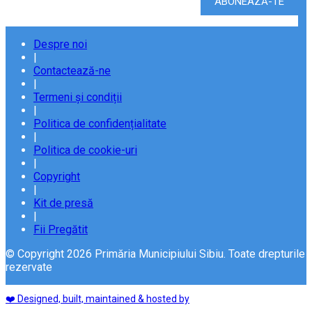
Despre noi
|
Contactează-ne
|
Termeni și condiții
|
Politica de confidențialitate
|
Politica de cookie-uri
|
Copyright
|
Kit de presă
|
Fii Pregătit
© Copyright 2026 Primăria Municipiului Sibiu. Toate drepturile
rezervate
❤️ Designed, built, maintained & hosted by