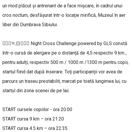
un mod plăcut şi antrenant de a face mişcare, în cadrul unui
cros nocturn, desfăşurat într-o locaţie mirifică, Muzeul în aer
liber din Dumbrava Sibiului.
🏃🏻‍♀️🏃🏻🏃🏽‍♂️ Night Cross Challenge powered by GLS constă
într-o cursă de alergare pe o distanță de 4,5 respectiv 9 km ,
pentru adulți, respectiv 500 m / 1000 m /1300 m pentru copii,
startul fiind dat după înserare. Toţi participanţii vor avea de
parcurs un traseu prestabilit, marcat pe toată lungimea lui, cu
startul din zona scenei de pe lac.
START cursele copiilor - ora 20.00
START cursa 9 km – ora 21:20
START cursa 4.5 km – ora 22:35