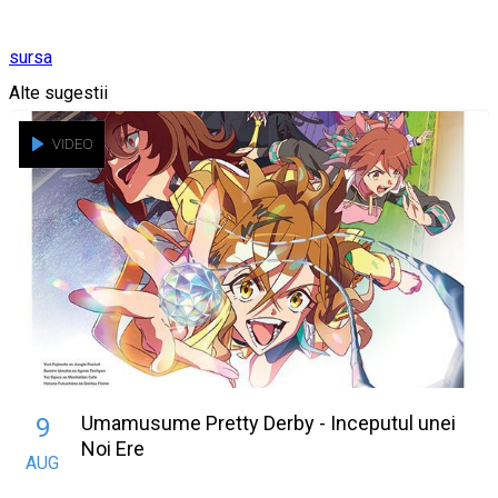
sursa
Alte sugestii
VIDEO
Umamusume Pretty Derby - Inceputul unei
9
Noi Ere
AUG