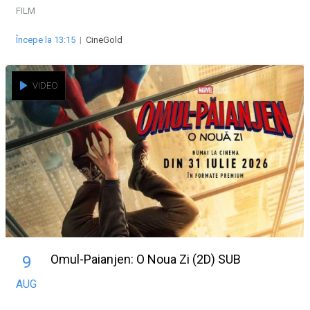
FILM
Începe la 13:15
|
CineGold
VIDEO
Omul-Paianjen: O Noua Zi (2D) SUB
9
AUG