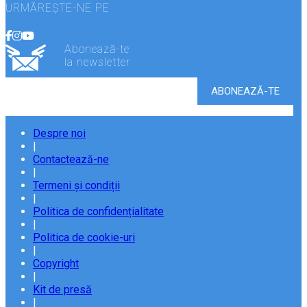
URMĂREȘTE-NE PE
Abonează-te
la newsletter
Despre noi
|
Contactează-ne
|
Termeni și condiții
|
Politica de confidențialitate
|
Politica de cookie-uri
|
Copyright
|
Kit de presă
|