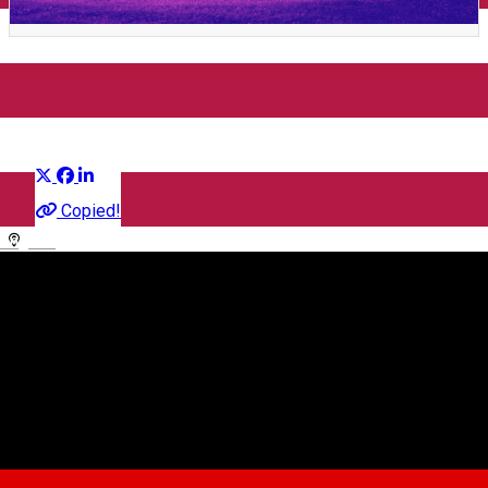
Night Cross Challenge 2026
Distribuie
Competiție sportivă
Copied!
English
Muzeul ASTRA
Strada Pădurea Dumbrava 16-20, Sibiu, Romania
Sibiu Challenge