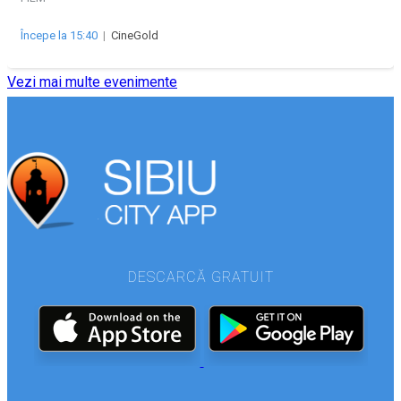
Începe la 15:40
|
CineGold
Vezi mai multe evenimente
DESCARCĂ GRATUIT