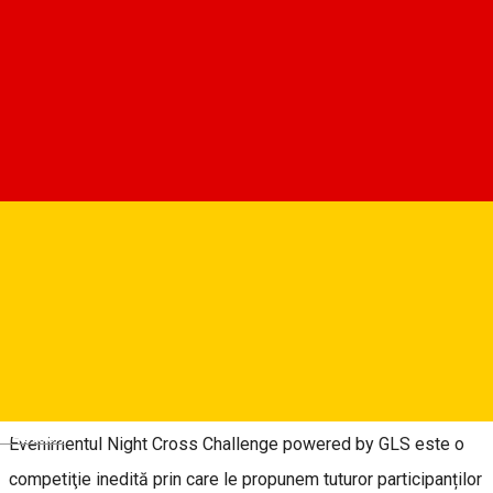
Vineri, 21 August 2026
20:00 - 22:00
Bilete în curând
Despre
🌙 Cel mai frumos cros nocturn din România revine în 2026 cu
cea de-a 12-a ediție.
Haideţi să luminăm din nou împreună aleile Muzeului în aer
liber din Dumbrava Sibiului.
Deutsch
Evenimentul Night Cross Challenge powered by GLS este o
competiţie inedită prin care le propunem tuturor participanților