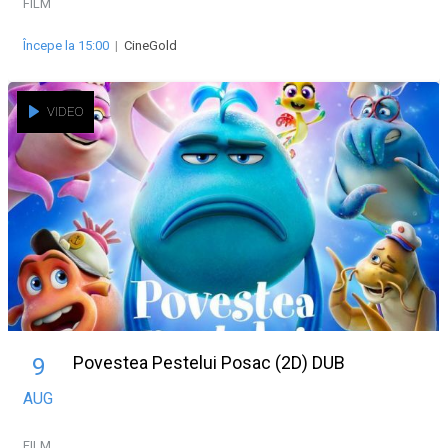
FILM
Începe la 15:00
|
CineGold
VIDEO
Povestea Pestelui Posac (2D) DUB
9
AUG
FILM