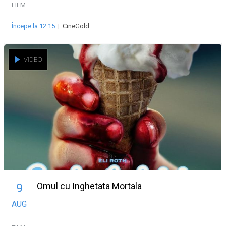
FILM
Începe la 12:15
|
CineGold
VIDEO
Omul cu Inghetata Mortala
9
AUG