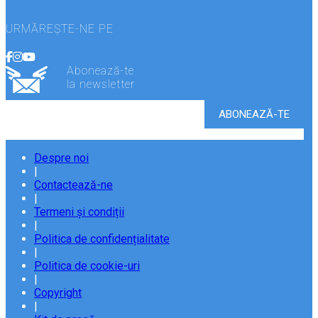
URMĂREȘTE-NE PE
Abonează-te
la newsletter
Despre noi
|
Contactează-ne
|
Termeni și condiții
|
Politica de confidențialitate
|
Politica de cookie-uri
|
Copyright
|