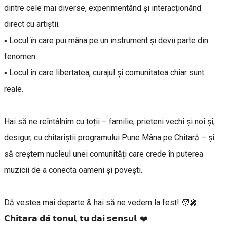
dintre cele mai diverse, experimentând și interacționând
direct cu artiștii.
▪️ Locul în care pui mâna pe un instrument și devii parte din
fenomen.
▪️ Locul în care libertatea, curajul și comunitatea chiar sunt
reale.
Hai să ne reîntâlnim cu toții – familie, prieteni vechi și noi și,
desigur, cu chitariștii programului Pune Mâna pe Chitară – și
să creștem nucleul unei comunități care crede în puterea
muzicii de a conecta oameni și povești.
Dă vestea mai departe & hai să ne vedem la fest! 🧑‍🎤
𝗖𝗵𝗶𝘁𝗮𝗿𝗮 𝗱𝗮̆ 𝘁𝗼𝗻𝘂𝗹, 𝘁𝘂 𝗱𝗮𝗶 𝘀𝗲𝗻𝘀𝘂𝗹. ❤️