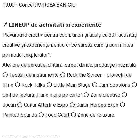
19:00 - Concert MIRCEA BANICIU
🪁 𝗟𝗜𝗡𝗘𝗨𝗣 𝗱𝗲 𝗮𝗰𝘁𝗶𝘃𝗶𝘁𝗮𝘁𝗶 𝘀̦𝗶 𝗲𝘅𝗽𝗲𝗿𝗶𝗲𝗻𝘁𝗲
Playground creativ pentru copii, tineri și adulți cu 30+ activități
creative și experiențe pentru orice vârstă, care-ți pun mintea
pe modul „explorator”:
Ateliere de percuție, chitară, street dance, producție muzicală
⭕ Testări de instrumente ⭕ Rock the Screen - proiecții de
filme ⭕ Rock Talks ⭕ Little Main Stage ⭕ Jam Sessions ⭕
Colț de lectură „Pune mâna pe carte” ⭕ Zone creative ⭕
Jocuri ⭕ Guitar Afterlife Expo ⭕ Guitar Heroes Expo ⭕
Painted Sounds ⭕ Food Court ⭕ Zone de relaxare.
____________________