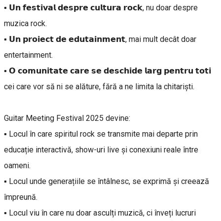
▪️ 𝗨𝗻 𝗳𝗲𝘀𝘁𝗶𝘃𝗮𝗹 𝗱𝗲𝘀𝗽𝗿𝗲 𝗰𝘂𝗹𝘁𝘂𝗿𝗮 𝗿𝗼𝗰𝗸, nu doar despre
muzica rock.
▪️ 𝗨𝗻 𝗽𝗿𝗼𝗶𝗲𝗰𝘁 𝗱𝗲 𝗲𝗱𝘂𝘁𝗮𝗶𝗻𝗺𝗲𝗻𝘁, mai mult decât doar
entertainment.
▪️ 𝗢 𝗰𝗼𝗺𝘂𝗻𝗶𝘁𝗮𝘁𝗲 𝗰𝗮𝗿𝗲 𝘀𝗲 𝗱𝗲𝘀𝗰𝗵𝗶𝗱𝗲 𝗹𝗮𝗿𝗴 𝗽𝗲𝗻𝘁𝗿𝘂 𝘁𝗼𝘁𝗶
cei care vor să ni se alăture, fără a ne limita la chitariști.
Guitar Meeting Festival 2025 devine:
▪️ Locul în care spiritul rock se transmite mai departe prin
educație interactivă, show-uri live și conexiuni reale între
oameni.
▪️ Locul unde generațiile se întâlnesc, se exprimă și creează
împreună.
▪️ Locul viu în care nu doar asculți muzică, ci înveți lucruri