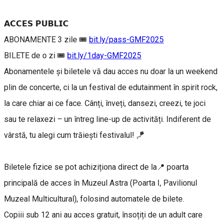
𝗔𝗖𝗖𝗘𝗦 𝗣𝗨𝗕𝗟𝗜𝗖
ABONAMENTE 3 zile 🎟️
bit.ly/pass-GMF2025
BILETE de o zi 🎟️
bit.ly/1day-GMF2025
Abonamentele și biletele vă dau acces nu doar la un weekend
plin de concerte, ci la un festival de edutainment în spirit rock,
la care chiar ai ce face. Cânți, înveți, dansezi, creezi, te joci
sau te relaxezi – un întreg line-up de activități. Indiferent de
vârstă, tu alegi cum trăiești festivalul! 🪁
Biletele fizice se pot achiziționa direct de la📍 poarta
principală de acces în Muzeul Astra (Poarta I, Pavilionul
Muzeal Multicultural), folosind automatele de bilete.
Copiii sub 12 ani au acces gratuit, însoțiți de un adult care