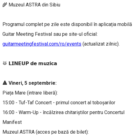
🌾 Muzeul ASTRA din Sibiu
Programul complet pe zile este disponibil în aplicația mobilă
Guitar Meeting Festival sau pe site-ul oficial:
guitarmeetingfestival.com/ro/events
(actualizat zilnic).
🥁 𝗟𝗜𝗡𝗘𝗨𝗣 𝗱𝗲 𝗺𝘂𝘇𝗶𝗰𝗮
🔺 Vineri, 5 septembrie:
Piața Mare (intrare liberă):
15:00 - Tuf-Taf Concert - primul concert al toboșarilor
16:00 - Warm-Up - încălzirea chitariștilor pentru Concertul
Manifest
Muzeul ASTRA (acces pe bază de bilet):