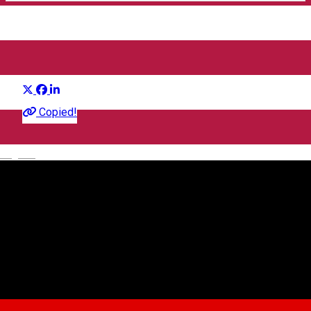
Guitar Meeting Festival
Distribuie
Festival
Copied!
English
Strada Pădurea Dumbrava 16, Sibiu 550399, Romania
Hartă
Asociația Culturală Play