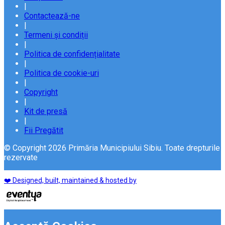
|
Contactează-ne
|
Termeni și condiții
|
Politica de confidențialitate
|
Politica de cookie-uri
|
Copyright
|
Kit de presă
|
Fii Pregătit
© Copyright 2026 Primăria Municipiului Sibiu. Toate drepturile
rezervate
❤️ Designed, built, maintained & hosted by