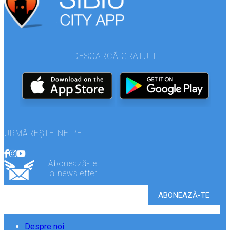
DESCARCĂ GRATUIT
URMĂREȘTE-NE PE
Abonează-te
la newsletter
Despre noi