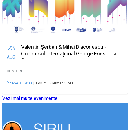
Valentin Șerban & Mihai Diaconescu -
23
Concursul Internațional George Enescu la
AUG
Sibiu
CONCERT
Începe la 19:00
|
Forumul German Sibiu
Vezi mai multe evenimente