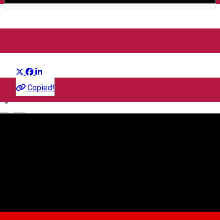
Recital „Flautul fermecat”
Distribuie
Concert
Copied!
English
Filarmonica de Stat Sibiu
Strada Cetății nr. 3-5, Sibiu
Filarmonica de Stat Sibiu