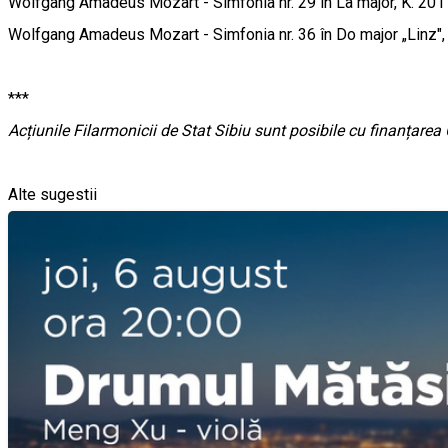
Wolfgang Amadeus Mozart - Simfonia nr. 29 în La major, K. 201
Wolfgang Amadeus Mozart - Simfonia nr. 36 în Do major „Linz",
***
Acțiunile Filarmonicii de Stat Sibiu sunt posibile cu finanțarea
Alte sugestii