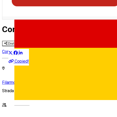
Concert simfonic – Cristian 
Distribuie
Concert
Copied!
Filarmonica de Stat Sibiu
Strada Cetății nr. 3-5, Sibiu
Deutsch