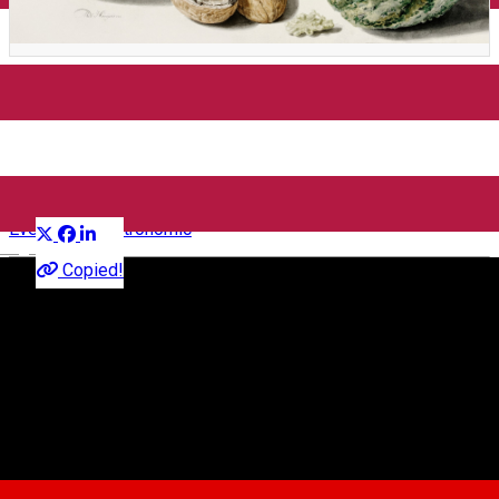
Toamna la Plai | Cină
tematică
Distribuie
Eveniment gastronomic
English
Copied!
Plai
Strada Timotei Popovici 19, Sibiu 557260, România