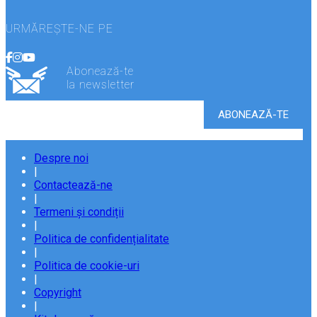
URMĂREȘTE-NE PE
Abonează-te
la newsletter
Despre noi
|
Contactează-ne
|
Termeni și condiții
|
Politica de confidențialitate
|
Politica de cookie-uri
|
Copyright
|