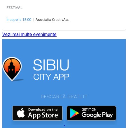
FESTIVAL
Începe la 18:00
|
Asociația CreativAct
Vezi mai multe evenimente
DESCARCĂ GRATUIT