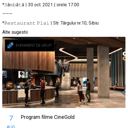
*𝚂â𝚖𝚋ă𝚝ă | 30 oct. 2021 | orele 17.00
———
*𝚁𝚎𝚜𝚝𝚊𝚞𝚛𝚊𝚗𝚝 𝙿𝚕𝚊𝚒 | Str. Târgului nr.10, Sibiu
Alte sugestii
EVENIMENT DE GRUP
Program filme CineGold
7
AUG