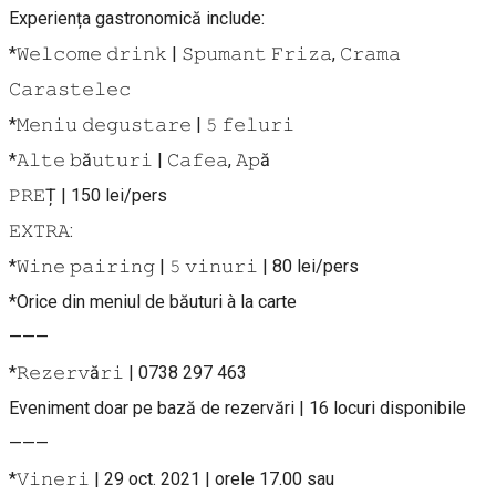
Experiența gastronomică include:
*𝚆𝚎𝚕𝚌𝚘𝚖𝚎 𝚍𝚛𝚒𝚗𝚔 | 𝚂𝚙𝚞𝚖𝚊𝚗𝚝 𝙵𝚛𝚒𝚣𝚊, 𝙲𝚛𝚊𝚖𝚊
𝙲𝚊𝚛𝚊𝚜𝚝𝚎𝚕𝚎𝚌
*𝙼𝚎𝚗𝚒𝚞 𝚍𝚎𝚐𝚞𝚜𝚝𝚊𝚛𝚎 | 𝟻 𝚏𝚎𝚕𝚞𝚛𝚒
*𝙰𝚕𝚝𝚎 𝚋ă𝚞𝚝𝚞𝚛𝚒 | 𝙲𝚊𝚏𝚎𝚊, 𝙰𝚙ă
𝙿𝚁𝙴Ț | 150 lei/pers
𝙴𝚇𝚃𝚁𝙰:
*𝚆𝚒𝚗𝚎 𝚙𝚊𝚒𝚛𝚒𝚗𝚐 | 𝟻 𝚟𝚒𝚗𝚞𝚛𝚒 | 80 lei/pers
*Orice din meniul de băuturi à la carte
———
*𝚁𝚎𝚣𝚎𝚛𝚟ă𝚛𝚒 | 0738 297 463
Eveniment doar pe bază de rezervări | 16 locuri disponibile
———
*𝚅𝚒𝚗𝚎𝚛𝚒 | 29 oct. 2021 | orele 17.00 sau