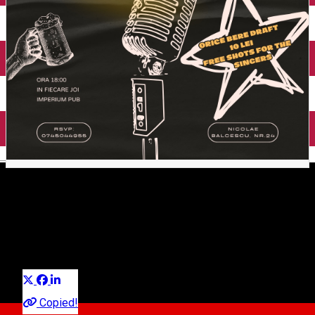
English
🎤 Seară de Open Mic la
Imperium Pub!
Distribuie
Petrecere
Copied!