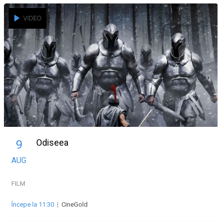
VIDEO
Odiseea
9
AUG
FILM
Începe la 11:30
|
CineGold