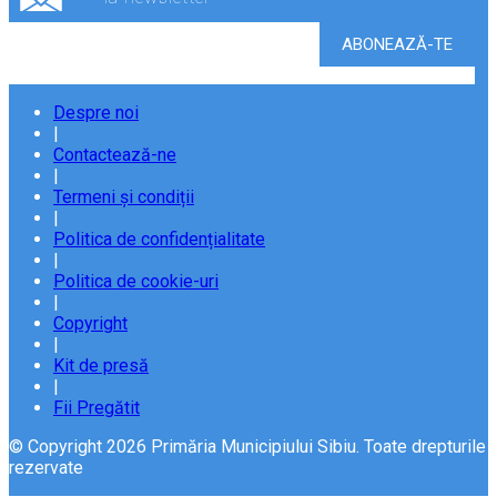
Despre noi
|
Contactează-ne
|
Termeni și condiții
|
Politica de confidențialitate
|
Politica de cookie-uri
|
Copyright
|
Kit de presă
|
Fii Pregătit
© Copyright 2026 Primăria Municipiului Sibiu. Toate drepturile
rezervate