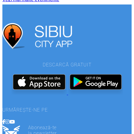
DESCARCĂ GRATUIT
URMĂREȘTE-NE PE
Abonează-te
la newsletter