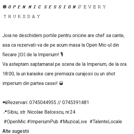
🪩𝙊𝙋𝙀𝙉 𝙈𝙄𝘾 𝙎𝙀𝙎𝙎𝙄𝙊𝙉 // 𝙴𝚅𝙴𝚁𝚈
𝚃𝙷𝚄𝚁𝚂𝙳𝙰𝚈
Joia ne deschidem portile pentru oricine are chef sa cante,
asa ca rezervati-va de pe acum masa la Open Mic-ul din
fiecare 𝕁𝕆𝕀 de la Imperium! 🎙️
Va asteptam saptamanal pe scena de la Imperium, de la ora
18:00, la un karaoke care premiaza curajosii cu un shot
imperium din partea casei! 🥃
📲Rezervari: 0745044955 // 0745391481
📍Sibiu, str. Nicolae Balcescu, nr.24
#OpenMic #ImperiumPub #MuzicaLive #TalenteLocale
Alte sugestii