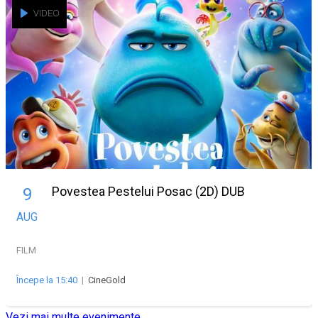
VIDEO
Povestea Pestelui Posac (2D) DUB
9
AUG
FILM
Începe la 15:40
|
CineGold
Vezi mai multe evenimente