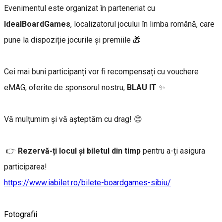
Evenimentul este organizat în parteneriat cu
IdealBoardGames
, localizatorul jocului în limba română, care
pune la dispoziție jocurile și premiile 🎁
Cei mai buni participanți vor fi recompensați cu vouchere
eMAG, oferite de sponsorul nostru,
BLAU IT
✨
Vă mulțumim și vă așteptăm cu drag! 😊
👉
Rezervă-ți locul și biletul din timp
pentru a-ți asigura
participarea!
https://www.iabilet.ro/bilete-boardgames-sibiu/
Fotografii