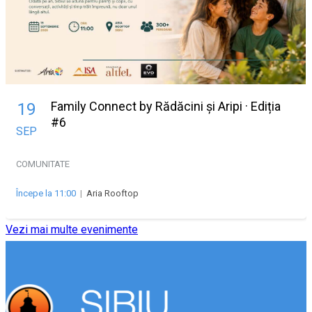
Family Connect by Rădăcini și Aripi · Ediția
19
#6
SEP
COMUNITATE
Începe la 11:00
|
Aria Rooftop
Vezi mai multe evenimente