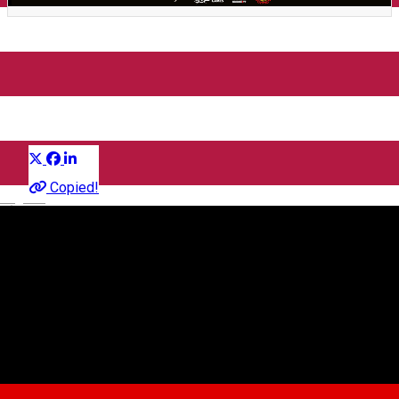
Sibiu: Catan Event 2026
Boardgame
Distribuie
Comunitate
Copied!
English
Voodoo Billiard & Lounge
Complex Halber Residence, Strada Neppendorf 1, Sibiu,
România