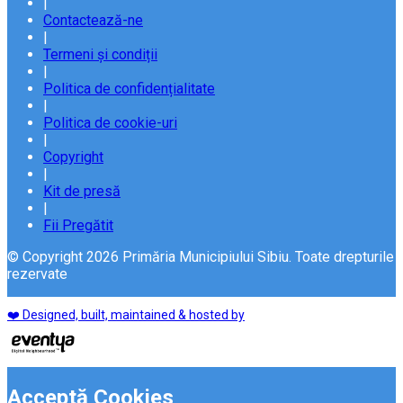
|
Contactează-ne
|
Termeni și condiții
|
Politica de confidențialitate
|
Politica de cookie-uri
|
Copyright
|
Kit de presă
|
Fii Pregătit
© Copyright 2026 Primăria Municipiului Sibiu. Toate drepturile
rezervate
❤️ Designed, built, maintained & hosted by
Acceptă Cookies