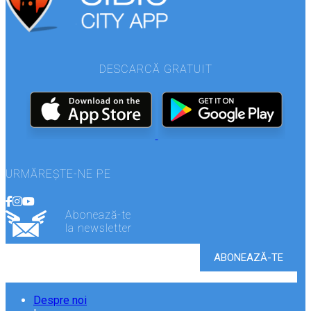
DESCARCĂ GRATUIT
URMĂREȘTE-NE PE
Abonează-te
la newsletter
Despre noi