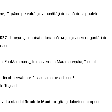
rne, 🍞 pâine pe vatră și 🍯 bunătăți de casă de la poalele
2027
: ℹ️ broșuri și inspirație turistică, 🥫 joi și vineri degustări de
ceaun.
tea: EcoMaramureș, Inima verde a Maramureșului, Ținutul
, din observatoare 🔭 sau iarna pe schiuri 🎿.
le Tușnad.
.
🍯 La standul
Roadele Munților
găsiți dulcețuri, siropuri,