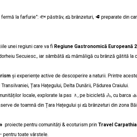
 fermă la farfurie”: 🐟 păstrăv, 🧀 brânzeturi, 🥩 preparate din ca
ile unei regiuni care va fi
Regiune Gastronomică Europeană 
orheiu Secuiesc., iar sâmbătă 🧀 mămăligă cu brânză gătită la 
urism
și experiențe active de descoperire a naturii. Printre aces
Transilvaniei, Țara Hațegului, Delta Dunării, Pădurea Craiului.
unităților locale, explorate la pas 🚶, pe bicicletă 🚴, cu barca 
erve de toamnă din Țara Hațegului și 🧀 brânzeturi din zona Băi
‍👧 proiecte pentru comunități & ecoturism prin
Travel Carpathia
 pentru toate vârstele.