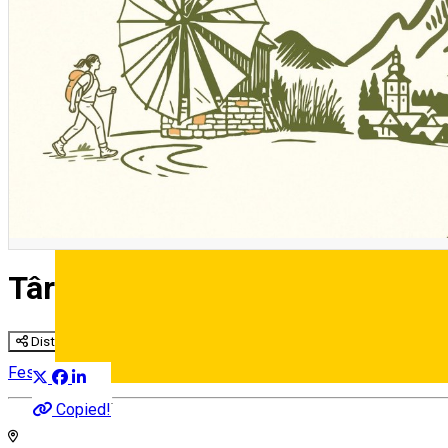
Târgul Național de Ecoturism
Distribuie
Festival
Deutsch
Copied!