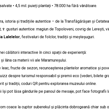
vate • 4,5 mil. puieți plantați • 78.000 ha fără vânătoare.
tura, istoria și tradițiile autentice – de la Transfăgărășan și Cet
rit;🍷 gusturi autentice: magiun de Topoloveni, covrig de Lerești, 
a Lalelelor
, festivaluri de folclor, tradiții și meșteșuguri.
i călătorii interactive în cinci spații de experiență:
 și lâna ca materii vii ale Maramureșului.
 de leac, fructe de sezon, recunoașterea plantelor aromatice și pov
, quizz despre turismul responsabil și premii eco (vederi, bilete gr
rit și tradiții, coduri QR pentru explorarea muzeului online.
rii își pot lăsa gândurile pe panoul de mesaje, pot face fotografii l
m coace la cuptor suberekul și plăcinta dobrogeană chiar sub ochii 