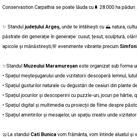
Conservastion Carpathia se poate lăuda cu🌲 28.000 ha păduri sal
✨ Standul
județului Argeș,
unde te întâlnești cu ⛰️ natura, cul
păstrate din generație în generație: cusut, țesut, sculptură, olă
apicole și mănăstirești;🌸 evenimente vibrante precum
Simfoni
✨Standul
Muzeului Maramureșan
este organizat sub forma une
• Spațiul meșteșugarului unde vizitatorii descoperă lemnul, lutul
• Spațiul gusturilor naturale cu degustări de ceaiuri din plante
• Spațiul jocurilor și descoperirii cu puzzle-uri, jocuri pe hârtie
• Spațiul digital și multimedia cu proiecții de filme despre păsto
• Spațiul amintirilor și mesajelor, un spațiu creativ unde vizitato
🥨La standul
Cati Bunica
vom frământa, vom întinde aluatul și vo