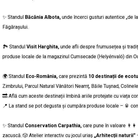
✨ Standul
Băcănia Albota,
unde încerci gusturi autentice „de la
Făgărașului.
🏞 Standul
Visit Harghita,
unde afli despre frumusețea și tradiți
produse locale de la magazinul Cumsecade (Helyénvaló) din Od
🌍 Standul
Eco-România,
care prezintă
10 destinații de ecot
Zimbrului, Parcul Natural Vânători Neamț, Băile Tușnad, Colinele 
🔜 Află cum aceste destinații îmbină ariile protejate cu viața com
📍 La stand se pot degusta și cumpăra produse locale – 🥫 cons
✨ Standul
Conservation Carpathia,
care pune în valoare 👨‍👩
zacuscă. 🎲 Atelier interactiv cu jocul uriaș
„Arhitecții naturii”
–