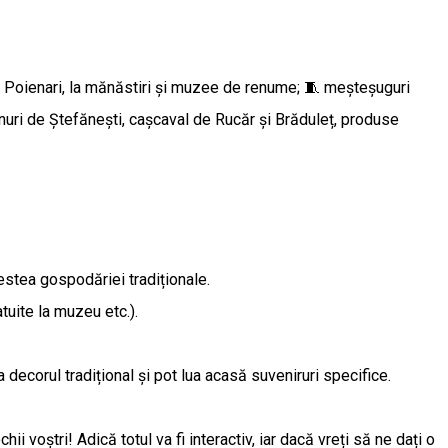
atea Poienari, la mănăstiri și muzee de renume; 🧵 meșteșuguri
vinuri de Ștefănești, cașcaval de Rucăr și Brăduleț, produse
estea gospodăriei tradiționale.
atuite la muzeu etc.).
a decorul tradițional și pot lua acasă suveniruri specifice.
voștri! Adică totul va fi interactiv, iar dacă vreți să ne dați o