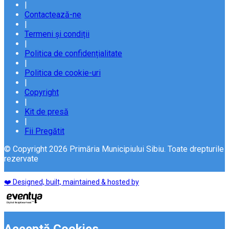
|
Contactează-ne
|
Termeni și condiții
|
Politica de confidențialitate
|
Politica de cookie-uri
|
Copyright
|
Kit de presă
|
Fii Pregătit
© Copyright 2026 Primăria Municipiului Sibiu. Toate drepturile
rezervate
❤️ Designed, built, maintained & hosted by
Acceptă Cookies