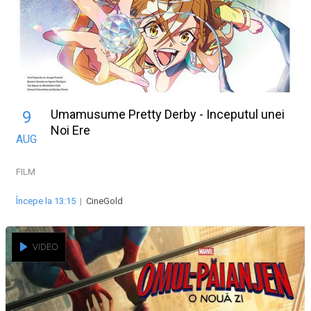
Umamusume Pretty Derby - Inceputul unei
9
Noi Ere
AUG
FILM
Începe la 13:15
|
CineGold
VIDEO