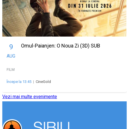
Omul-Paianjen: O Noua Zi (3D) SUB
9
AUG
FILM
Începe la 13:45
|
CineGold
Vezi mai multe evenimente