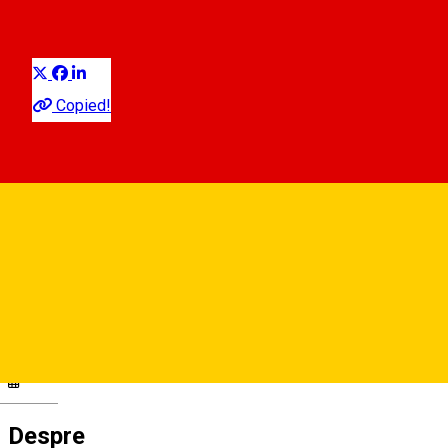
Distribuie
Petrecere
Copied!
Hugo Dance Academy
Str. Alba Iulia, nr. 6, Sibiu, Romania, 550018
Hugo Dance Academy
Deutsch
Despre