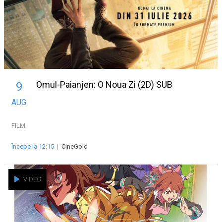
Omul-Paianjen: O Noua Zi (2D) SUB
9
AUG
FILM
Începe la 12:15
|
CineGold
VIDEO