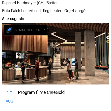
Raphael Hardmëyer (CH), Bariton
Brita Falch Leutert und Jürg Leutert, Orgel / orgă
Alte sugestii
EVENIMENT DE GRUP
Program filme CineGold
10
AUG