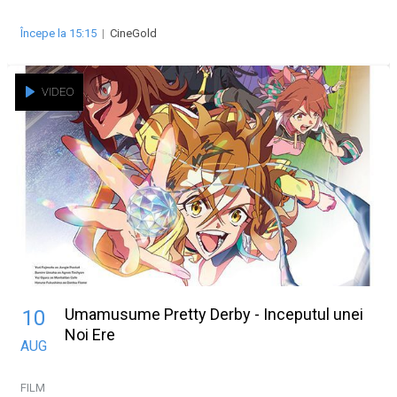
Începe la 15:15
|
CineGold
VIDEO
Umamusume Pretty Derby - Inceputul unei
10
Noi Ere
AUG
FILM