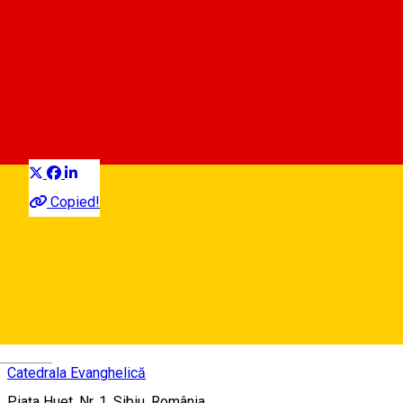
EXTRAKONZERT:
Abendmusik / Evening Music
/ Muzica da seara: CONCERT
EXTRAORDINAR
Distribuie
Muzică clasică
Copied!
20 RON
Deutsch
Catedrala Evanghelică
Piaţa Huet, Nr. 1, Sibiu, România