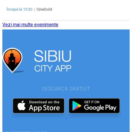
Începe la 15:30
|
CineGold
Vezi mai multe evenimente
DESCARCĂ GRATUIT