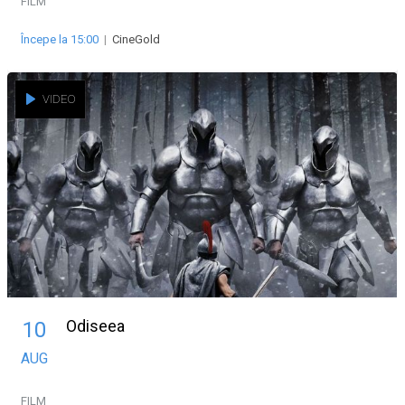
FILM
Începe la 15:00
|
CineGold
VIDEO
Odiseea
10
AUG
FILM