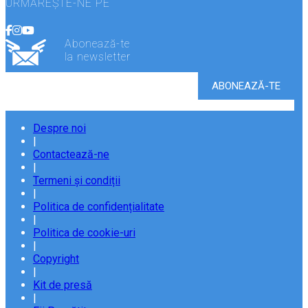
URMĂREȘTE-NE PE
Abonează-te
la newsletter
Despre noi
|
Contactează-ne
|
Termeni și condiții
|
Politica de confidențialitate
|
Politica de cookie-uri
|
Copyright
|
Kit de presă
|