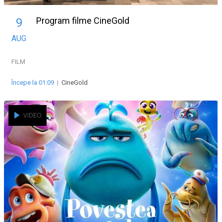
Program filme CineGold
9
AUG
FILM
Începe la 01:09
|
CineGold
VIDEO