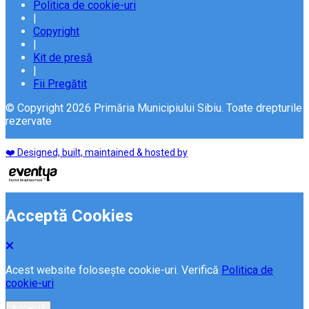
Politica de cookie-uri
|
Copyright
|
Kit de presă
|
Fii Pregătit
© Copyright 2026 Primăria Municipiului Sibiu. Toate drepturile
rezervate
❤️ Designed, built, maintained & hosted by
Acceptă Cookies
Acest website folosește cookie-uri. Verifică
Politica de
cookie-uri
Acceptă