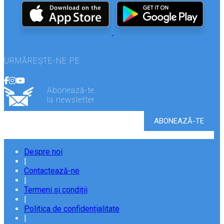
URMĂREȘTE-NE PE
Abonează-te
la newsletter
Despre noi
|
Contactează-ne
|
Termeni și condiții
|
Politica de confidențialitate
|