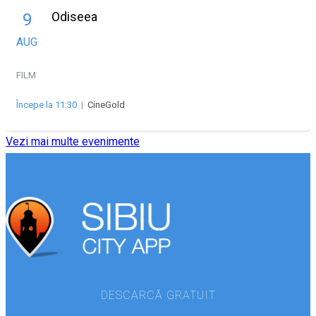
Odiseea
9
AUG
FILM
Începe la 11:30
|
CineGold
Vezi mai multe evenimente
DESCARCĂ GRATUIT