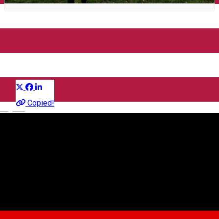
Tura necomerciala de
miscare
Distribuie
În jurul Sibiului
Copied!
English
Calea Dumbrăvii 142A, 550399 Sibiu, Romania
Hartă