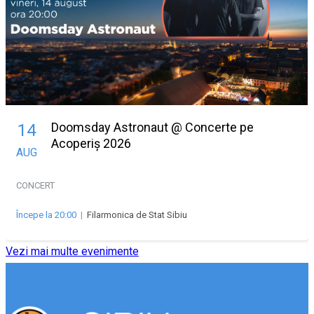
Doomsday Astronaut @ Concerte pe
14
Acoperiș 2026
AUG
CONCERT
Începe la 20:00
|
Filarmonica de Stat Sibiu
Vezi mai multe evenimente