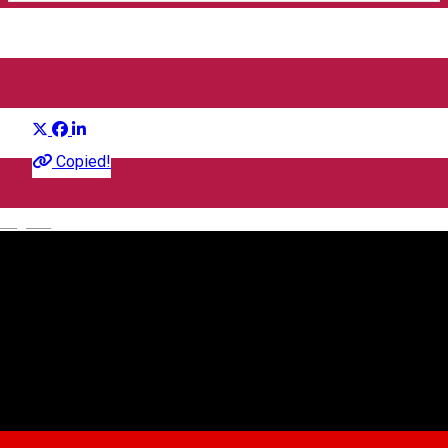
FiRMA / Love Garden, Sibiu
Distribuie
Concert
Copied!
English
Love bar
Str. Avocat Ilie Macelaru, Sibiu, Romania, 550182
Love bar