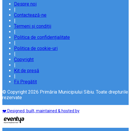
Despre noi
|
Contactează-ne
|
Termeni și condiții
|
Politica de confidențialitate
|
Politica de cookie-uri
|
Copyright
|
Kit de presă
|
Fii Pregătit
© Copyright 2026 Primăria Municipiului Sibiu. Toate drepturile
rezervate
❤️ Designed, built, maintained & hosted by