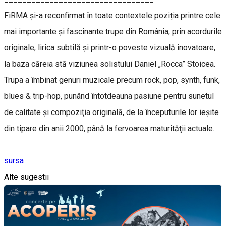
FiRMA și-a reconfirmat în toate contextele poziția printre cele
mai importante și fascinante trupe din România, prin acordurile
originale, lirica subtilă și printr-o poveste vizuală inovatoare,
la baza căreia stă viziunea solistului Daniel „Rocca” Stoicea.
Trupa a îmbinat genuri muzicale precum rock, pop, synth, funk,
blues & trip-hop, punând întotdeauna pasiune pentru sunetul
de calitate şi compoziţia originală, de la începuturile lor ieşite
din tipare din anii 2000, până la fervoarea maturităţii actuale.
sursa
Alte sugestii