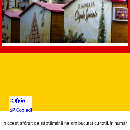
Acțiuni ale Poliției Locale pentru descuraj
area comerțului stradal neautorizat
Distribuie
Comunicat de presă
18 Noiembrie, 09:17
Copied!
Deutsch
În acest sfârșit de săptămână ne-am bucurat cu toții, în număr