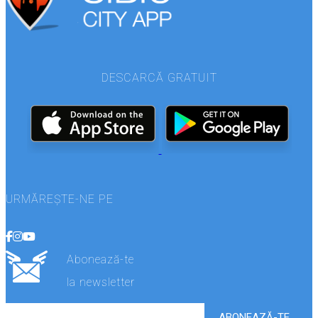
DESCARCĂ GRATUIT
URMĂREȘTE-NE PE
Abonează-te
la newsletter