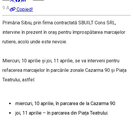
9 Aprilie, 13:19
Copied!
Primăria Sibiu, prin firma contractată SBUILT Cons SRL,
intervine în prezent în oraș pentru împrospătarea marcajelor
rutiere, acolo unde este nevoie.
Miercuri, 10 aprilie și joi, 11 aprilie, se va interveni pentru
refacerea marcajelor în parcările zonale Cazarma 90 și Piața
Teatrului, astfel:
miercuri, 10 aprilie, în parcarea de la Cazarma 90.
joi, 11 aprilie – în parcarea din Piața Teatrului.