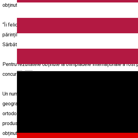
obținut premii și mențiuni.
“Îi felicit pe toți elevii atât pentru rezultatele la olimpiade, cât 
părinților care știu că îi susțin și sunt alături de ei. Sper ca 
Sărbători fericite tuturor elevilor și profesorilor și o vacanță pl
Pentru rezultatele obținute la olimpiadele internaționale a fost 
English
concursul de proiecte, obținând premiul I și respectiv premiul II
Un număr de 65 de premii și mențiuni au fost obținute de elevii sib
geografie, științele pământului, creativitate științifică, engleză,
ortodox, religie baptistă, lingvistică, interpretare instrumentală, 
produselor din lemn, industrie alimentară, tehnologii – domeniul 
obținut 12 premii I la naționale, 4 premii II, 9 premii III și 40 