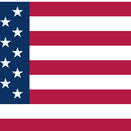
 școlare
ibiu elevilor cu rezultate la olimpiadele școl
ivitate pentru premierea elevilor și echipelor de tineri care au pa