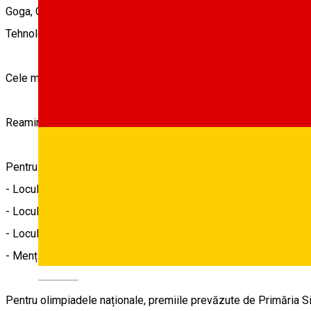
Goga, Colegiul Național Samuel Brukenthal, Liceul de Artă, Liceu
Tehnologic de Industrie Alimentară Terezianum, Școala Nicolae Ior
Cele mai multe premii, 419, au fost acordate elevilor cu rezulta
Reamintim cuantumul premiilor acordate Primăria Sibiu, aprobat
Pentru olimpiadele internaționale, premiile acordate de municip
- Locul I – 2500 lei
- Locul II – 2000 lei
- Locul III – 1500 lei
- Mențiune – 800 lei
Deutsch
Pentru olimpiadele naționale, premiile prevăzute de Primăria Si