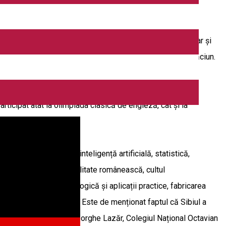
icitări și profesorilor care le sunt formatori în educație, dar și
ței, dar și să le aducă o mică bucurie acum, înainte de Crăciun.
rticipat atât la olimpiada clasică de engleză, cât și la
 și creație digitală, inteligență artificială, statistică,
viață, cultură și spiritualitate românească, cultul
 socială, educație tehnologică și aplicații practice, fabricarea
 olimpiada de dezbateri. Este de menționat faptul că Sibiul a
mânt: Colegiul Național Gheorghe Lazăr, Colegiul Național Octavian