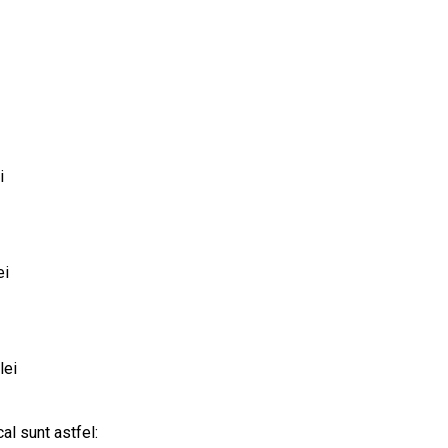
i
ei
lei
al sunt astfel: