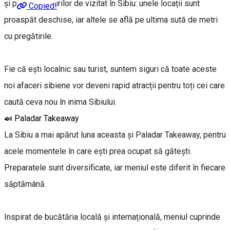
și pe harta locurilor de vizitat în Sibiu: unele locații sunt
Copied!
proaspăt deschise, iar altele se află pe ultima sută de metri
cu pregătirile.
Fie că ești localnic sau turist, suntem siguri că toate aceste
noi afaceri sibiene vor deveni rapid atracții pentru toți cei care
caută ceva nou în inima Sibiului.
🍛 Paladar Takeaway
La Sibiu a mai apărut luna aceasta și Paladar Takeaway, pentru
acele momentele în care ești prea ocupat să gătești.
Preparatele sunt diversificate, iar meniul este diferit în fiecare
săptămână.
Inspirat de bucătăria locală și internațională, meniul cuprinde