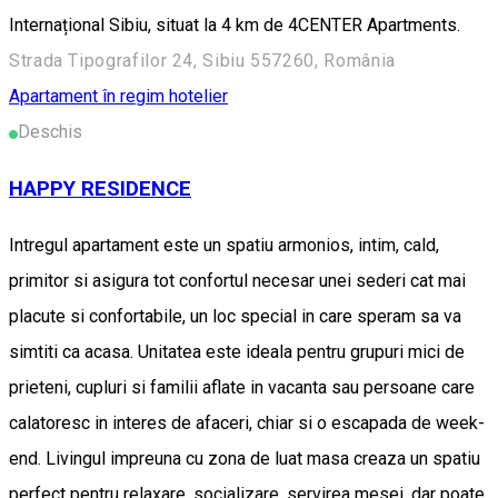
Internațional Sibiu, situat la 4 km de 4CENTER Apartments.
Strada Tipografilor 24, Sibiu 557260, România
Apartament în regim hotelier
Deschis
HAPPY RESIDENCE
Intregul apartament este un spatiu armonios, intim, cald,
primitor si asigura tot confortul necesar unei sederi cat mai
placute si confortabile, un loc special in care speram sa va
simtiti ca acasa. Unitatea este ideala pentru grupuri mici de
prieteni, cupluri si familii aflate in vacanta sau persoane care
calatoresc in interes de afaceri, chiar si o escapada de week-
end. Livingul impreuna cu zona de luat masa creaza un spatiu
perfect pentru relaxare, socializare, servirea mesei, dar poate