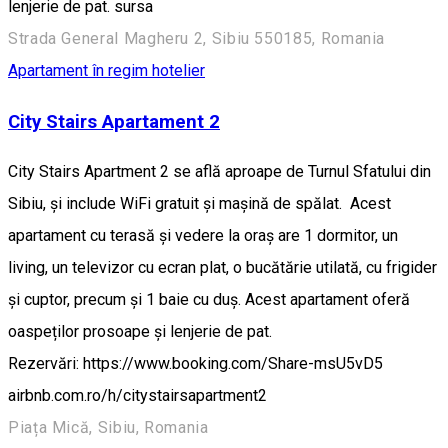
lenjerie de pat. sursa
Strada General Magheru 2, Sibiu 550185, Romania
Apartament în regim hotelier
City Stairs Apartament 2
City Stairs Apartment 2 se află aproape de Turnul Sfatului din
Sibiu, și include WiFi gratuit și mașină de spălat. Acest
apartament cu terasă și vedere la oraș are 1 dormitor, un
living, un televizor cu ecran plat, o bucătărie utilată, cu frigider
și cuptor, precum și 1 baie cu duș. Acest apartament oferă
oaspeților prosoape și lenjerie de pat.
Rezervări: https://www.booking.com/Share-msU5vD5
airbnb.com.ro/h/citystairsapartment2
Piața Mică, Sibiu, Romania