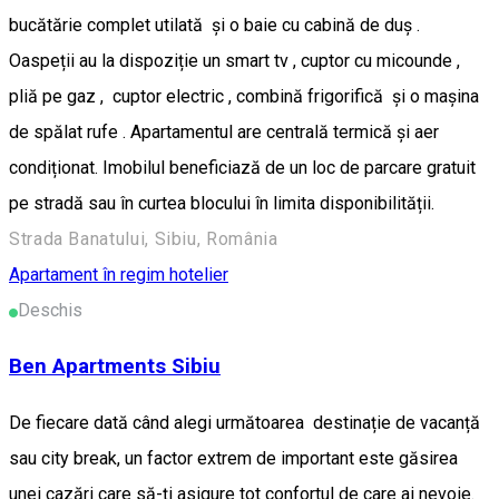
bucătărie complet utilată și o baie cu cabină de duș .
Oaspeții au la dispoziție un smart tv , cuptor cu micounde ,
pliă pe gaz , cuptor electric , combină frigorifică și o mașina
de spălat rufe . Apartamentul are centrală termică și aer
condiționat. Imobilul beneficiază de un loc de parcare gratuit
pe stradă sau în curtea blocului în limita disponibilității.
Strada Banatului, Sibiu, România
Apartament în regim hotelier
Deschis
Ben Apartments Sibiu
De fiecare dată când alegi următoarea destinație de vacanță
sau city break, un factor extrem de important este găsirea
unei cazări care să-ți asigure tot confortul de care ai nevoie.