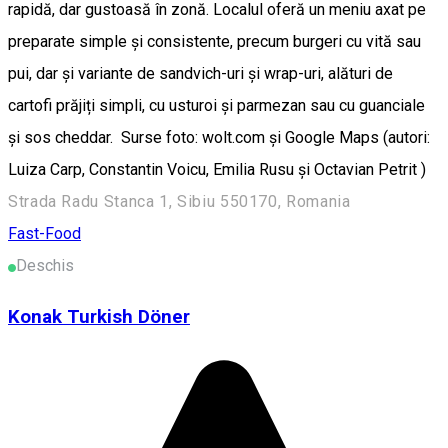
rapidă, dar gustoasă în zonă. Localul oferă un meniu axat pe
preparate simple și consistente, precum burgeri cu vită sau
pui, dar și variante de sandvich-uri și wrap-uri, alături de
cartofi prăjiți simpli, cu usturoi și parmezan sau cu guanciale
și sos cheddar. Surse foto: wolt.com și Google Maps (autori:
Luiza Carp, Constantin Voicu, Emilia Rusu și Octavian Petrit )
Strada Radu Stanca 1, Sibiu 550170, Romania
Fast-Food
Deschis
Konak Turkish Döner