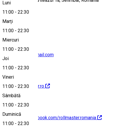
Bulevardul Mihai Viteazul 1a, Selimbar, Romania
Luni
11:00
-
22:30
Marți
Hartă
11:00
-
22:30
Miercuri
11:00
-
22:30
mkrollmaster@gmail.com
Joi
11:00
-
22:30
Vineri
https://roll-master.ro
11:00
-
22:30
Sâmbătă
11:00
-
22:30
Duminică
https://www.facebook.com/rollmaster.romania
11:00
-
22:30