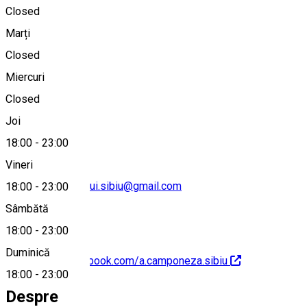
Closed
Marți
Hartă
Closed
Miercuri
Closed
0732583644
Joi
18:00
-
23:00
Vineri
casa.gastronomului.sibiu@gmail.com
18:00
-
23:00
Sâmbătă
18:00
-
23:00
Duminică
https://www.facebook.com/a.camponeza.sibiu
18:00
-
23:00
Despre