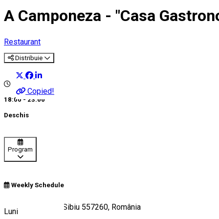
A Camponeza - "Casa Gastrono
Restaurant
Distribuie
Copied!
18:00 - 23:00
Deschis
Program
Weekly Schedule
Strada Azilului 2, Sibiu 557260, România
Luni