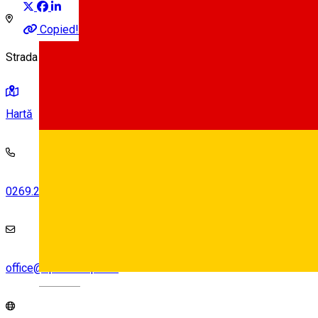
Copied!
Strada Hipodromului 2, Sibiu, România
Hartă
0269.256.545
office@apmsb.anpm.ro
Deutsch