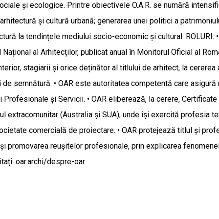
ociale și ecologice. Printre obiectivele O.A.R. se numără intensific
de arhitectură și cultură urbană; generarea unei politici a patrimoni
ectură la tendințele mediului socio-economic și cultural. ROLURI: 
ional al Arhitecților, publicat anual în Monitorul Oficial al Români
nterior, stagiarii și orice deținător al titlului de arhitect, la cer
i de semnătură. • OAR este autoritatea competentă care asigură recu
i Profesionale și Servicii. • OAR eliberează, la cerere, Certificat
 extracomunitar (Australia și SUA), unde își exercită profesia te
societate comercială de proiectare. • OAR protejează titlul și profe
a și promovarea reușitelor profesionale, prin explicarea fenomenel
tați: oar.archi/despre-oar