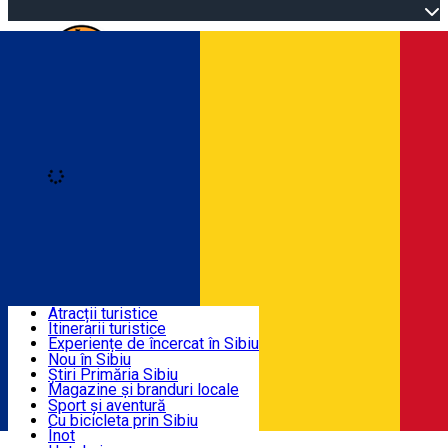
Open main menu
Loading
Autentificare
Înscrie-te
Descoperă
Atracții turistice
Itinerarii turistice
Info utile
Experiențe de încercat în Sibiu
Podcastul de istorie sibiană
Nou în Sibiu
Cultură
Știri Primăria Sibiu
ActivitățI & Aventură
Muzee
Magazine și branduri locale
Biserici
Artizani sibieni
Sport și aventură
Parcuri, Zoo
Sibiul Verde
Cu bicicleta prin Sibiu
Cazare
Împrejurimile Sibiului
Servicii publice
Înot
Română