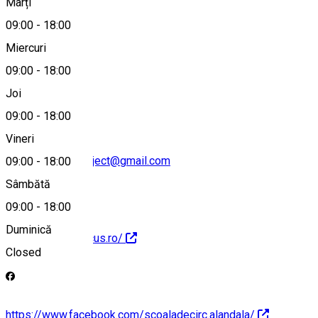
Marți
Hartă
09:00
-
18:00
Miercuri
09:00
-
18:00
0734368819
Joi
09:00
-
18:00
Vineri
alandalacircusproject@gmail.com
09:00
-
18:00
Sâmbătă
09:00
-
18:00
Duminică
http://alandalacircus.ro/
Closed
https://www.facebook.com/scoaladecirc.alandala/