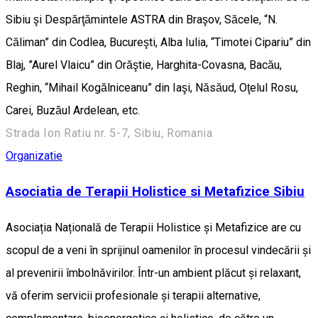
Sibiu şi Despărţămintele ASTRA din Braşov, Săcele, “N.
Căliman” din Codlea, Bucureşti, Alba Iulia, “Timotei Cipariu” din
Blaj, ”Aurel Vlaicu” din Orăştie, Harghita-Covasna, Bacău,
Reghin, “Mihail Kogălniceanu” din Iaşi, Năsăud, Oţelul Rosu,
Carei, Buzăul Ardelean, etc.
Strada Ion Ratiu nr. 5-7, Sibiu, Romania
Organizatie
Asociatia de Terapii Holistice si Metafizice Sibiu
Asociația Națională de Terapii Holistice și Metafizice are cu
scopul de a veni în sprijinul oamenilor în procesul vindecării și
al prevenirii îmbolnăvirilor. Într-un ambient plăcut și relaxant,
vă oferim servicii profesionale și terapii alternative,