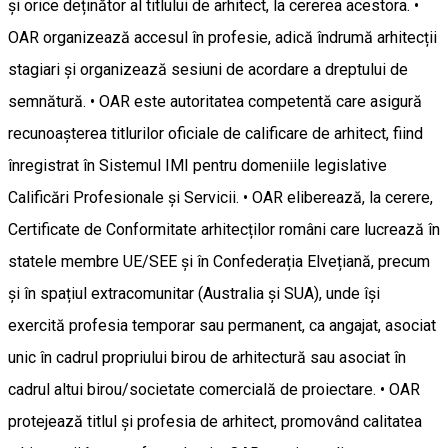
și orice deținător al titlului de arhitect, la cererea acestora. •
OAR organizează accesul în profesie, adică îndrumă arhitecții
stagiari și organizează sesiuni de acordare a dreptului de
semnătură. • OAR este autoritatea competentă care asigură
recunoașterea titlurilor oficiale de calificare de arhitect, fiind
înregistrat în Sistemul IMI pentru domeniile legislative
Calificări Profesionale și Servicii. • OAR eliberează, la cerere,
Certificate de Conformitate arhitecților români care lucrează în
statele membre UE/SEE și în Confederația Elvețiană, precum
și în spațiul extracomunitar (Australia și SUA), unde își
exercită profesia temporar sau permanent, ca angajat, asociat
unic în cadrul propriului birou de arhitectură sau asociat în
cadrul altui birou/societate comercială de proiectare. • OAR
protejează titlul și profesia de arhitect, promovând calitatea