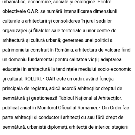
urbanistice, economice, sociale și ecologice. Printre
obiectivele O.A.R. se numără intensificarea dimensiunii
culturale a arhitecturii și consolidarea în jurul sediilor
organizației și filialelor sale teritoriale a unor centre de
arhitectură și cultură urbană; generarea unei politici a
patrimoniului construit în România, arhitectura de valoare fiind
un domeniu fundamental pentru calitatea vieții; adaptarea
educației în arhitectură la tendințele mediului socio-economic
și cultural. ROLURI: • OAR este un ordin, având funcția
principală de registru, adică acordă arhitecților dreptul de
semnătură și gestionează Tabloul Național al Arhitecților,
publicat anual în Monitorul Oficial al României. • Din Ordin fac
parte arhitecții și conductorii arhitecți cu sau fără drept de
semnătură, urbaniștii diplomați, arhitecții de interior, stagiarii