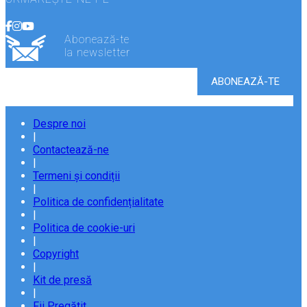
Abonează-te
la newsletter
Despre noi
|
Contactează-ne
|
Termeni și condiții
|
Politica de confidențialitate
|
Politica de cookie-uri
|
Copyright
|
Kit de presă
|
Fii Pregătit