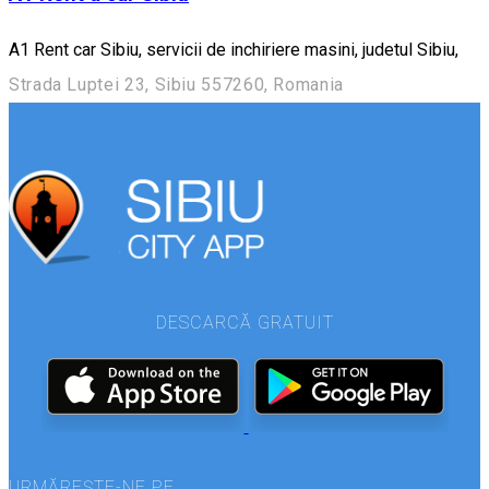
A1 Rent car Sibiu, servicii de inchiriere masini, judetul Sibiu,
Strada Luptei 23, Sibiu 557260, Romania
DESCARCĂ GRATUIT
URMĂREȘTE-NE PE