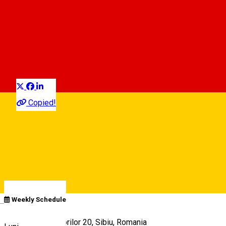
Aldsib Car
Închirieri auto și accesorii
Distribuie
Copied!
00:00 - 00:00
Deschis
Program
Deutsch
Weekly Schedule
Strada Constructorilor 20, Sibiu, Romania