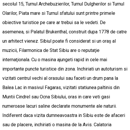
secolul 15, Turnul Archebuzierilor, Turnul Dulgherilor si Turnul
Olarilor, Piata mare si Turnul sfatului sunt printre primele
obiective turistice pe care ar trebui sa le vedeti. De
asemenea, si Palatul Brukenthal, construit dupa 1778 de catre
un arhitect vienez. Sibiul poate fi considerat si un oraş al
muzicii, Filarmonica de Stat Sibiu are o reputaţie
internaţionala. Cu o masina ajungeti rapid in cele mai
importante puncte turistice din zona. Inchiriati un autoturism si
vizitati centrul vechi al orasului sau faceti un drum pana la
Balea Lac in masivul Fagaras, vizitati statiunea paltinis din
Muntii Cindrel sau Ocna Sibiului, oras in care veti gasi
numeroase lacuri saline declarate monumente ale naturii.
Indiferent daca vizita dumneavoastra in Sibiu este de afaceri
sau de placere, inchiriati o masina de la Avis. Calatoria