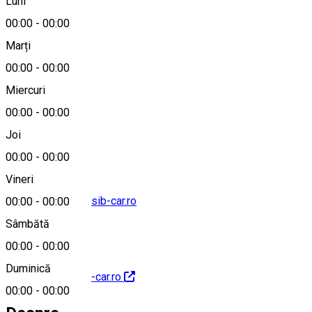
Luni
00:00
-
00:00
Marți
Hartă
00:00
-
00:00
Miercuri
00:00
-
00:00
0040744761109
Joi
00:00
-
00:00
Vineri
marius.aldea@aldsib-car.ro
00:00
-
00:00
Sâmbătă
00:00
-
00:00
Duminică
http://www.aldsib-car.ro
00:00
-
00:00