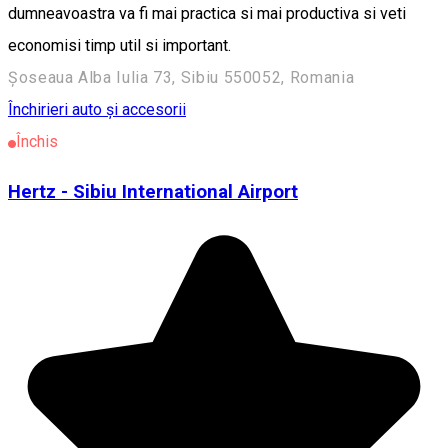
dumneavoastra va fi mai practica si mai productiva si veti
economisi timp util si important.
Șoseaua Alba Iulia 73, Sibiu 550052, Romania
Închirieri auto și accesorii
Închis
Hertz - Sibiu International Airport