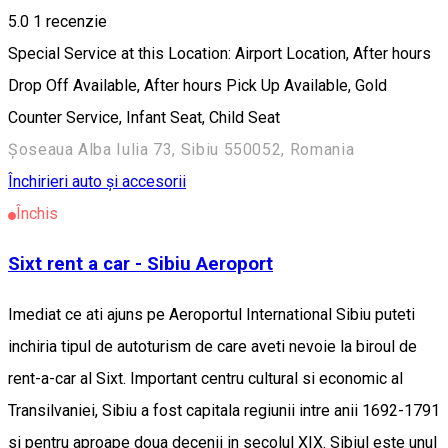
5.0
1 recenzie
Special Service at this Location: Airport Location, After hours
Drop Off Available, After hours Pick Up Available, Gold
Counter Service, Infant Seat, Child Seat
Șoseaua Alba Iulia 73, Sibiu 550052, Romania
Închirieri auto și accesorii
Închis
Sixt rent a car - Sibiu Aeroport
Imediat ce ati ajuns pe Aeroportul International Sibiu puteti
inchiria tipul de autoturism de care aveti nevoie la biroul de
rent-a-car al Sixt. Important centru cultural si economic al
Transilvaniei, Sibiu a fost capitala regiunii intre anii 1692-1791
si pentru aproape doua decenii in secolul XIX. Sibiul este unul