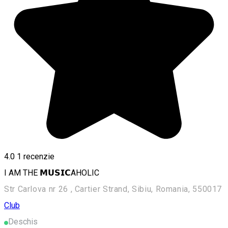
4.0
1 recenzie
I AM THE 𝗠𝗨𝗦𝗜𝗖AHOLIC
Str Carlova nr 26 , Cartier Strand, Sibiu, Romania, 550017
Club
Deschis