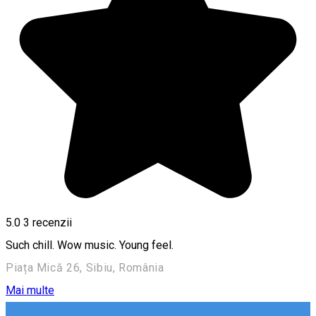
5.0
3
recenzii
Such chill. Wow music. Young feel.
Piața Mică 26, Sibiu, România
Mai multe