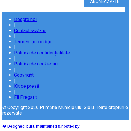
Despre noi
|
Contactează-ne
|
Termeni și condiții
|
Politica de confidențialitate
|
Politica de cookie-uri
|
Copyright
|
Kit de presă
|
Fii Pregătit
© Copyright 2026 Primăria Municipiului Sibiu. Toate drepturile
rezervate
❤️ Designed, built, maintained & hosted by