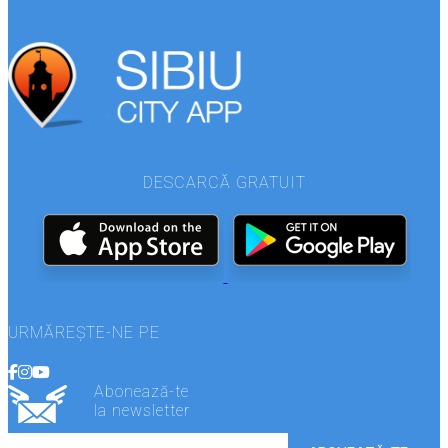
DESCARCĂ GRATUIT
URMĂREȘTE-NE PE
Abonează-te
la newsletter