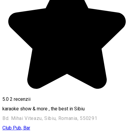
5.0
2
recenzii
karaoke show & more , the best in Sibiu
Bd. Mihai Viteazu, Sibiu, Romania, 550291
Club
Pub, Bar