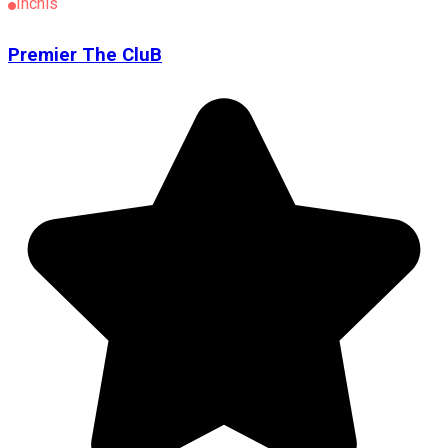
Închis
Premier The CluB