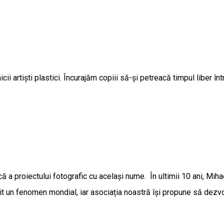
 artiști plastici. Încurajăm copiii să-și petreacă timpul liber într
 a proiectului fotografic cu același nume. În ultimii 10 ani, Miha
 un fenomen mondial, iar asociația noastră își propune să dezvolte 