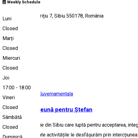
Weekly Schedule
Strada George Barițiu 7, Sibiu 550178, România
Luni
Closed
Marți
Hartă
Closed
Despre
Miercuri
Closed
Alte sugestii
Joi
17:00
-
18:00
Organizatie Non-Guvernamentala
Vineri
Closed
Asociația Împreună pentru Ștefan
Sâmbătă
Suntem o asociație din Sibiu care luptă pentru acceptarea, integr
Closed
cu societatea. Toate activitățile le desfășurăm prin intercțiunea t
Duminică