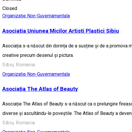
1
eveniment
Closed
Organizatie Non-Guvernamentala
Asociatia Uniunea Micilor Artisti Plastici Sibiu
Asociația s-a născut din dorința de a susține și de a promova micii
creative precum desenul și pictura.
Sibiu, Romania
Organizatie Non-Guvernamentala
Asociația The Atlas of Beauty
Asociație The Atlas of Beauty s-a născut ca o prelungire firească
diverse și ascultându-le poveștile. The Atlas of Beauty a devenit
Sibiu, Romania