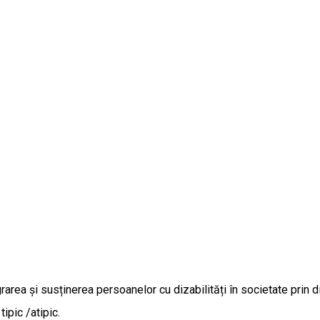
area și susținerea persoanelor cu dizabilități în societate prin di
ipic /atipic.