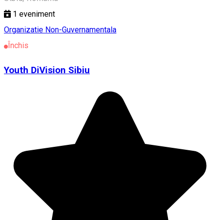
1
eveniment
Organizatie Non-Guvernamentala
Închis
Youth DiVision Sibiu