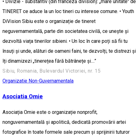
• Divizie - substantiv (din franceză division): „mare unitate" de
TINERET ce aduce la un loc tineri cu interese comune. • Youth
DiVision Sibiu este o organizație de tineret
neguvernamentală, parte din societatea civilă, ce unește și
dezvoltă viața tinerilor sibieni. • Un loc în care poți să fii tu
însuți și unde, alături de oameni faini, te dezvolți, te distrezi și
îți dinamizezi „tinerețea fără bătrânețe și....”
Sibiu, Romania, Bulevardul Victoriei, nr. 15
Organizatie Non-Guvernamentala
Asociatia Omie
Asociația Omie este o organizație nonprofit,
nonguvernamentală și apolitică, dedicată promovării artei
fotografice în toate formele sale precum și sprijinirii tuturor