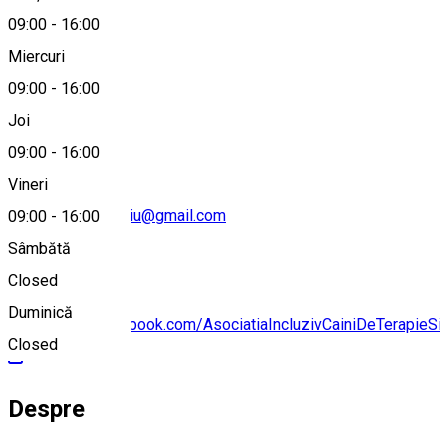
09:00
-
16:00
Miercuri
09:00
-
16:00
0725 942 434
Joi
09:00
-
16:00
Vineri
cainideterapiesibiu@gmail.com
09:00
-
16:00
Sâmbătă
Closed
Duminică
https://www.facebook.com/AsociatiaIncluzivCainiDeTerapieSi
Closed
Despre