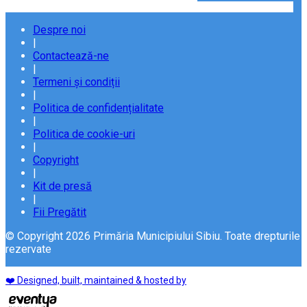
Despre noi
|
Contactează-ne
|
Termeni și condiții
|
Politica de confidențialitate
|
Politica de cookie-uri
|
Copyright
|
Kit de presă
|
Fii Pregătit
© Copyright 2026 Primăria Municipiului Sibiu. Toate drepturile
rezervate
❤️ Designed, built, maintained & hosted by