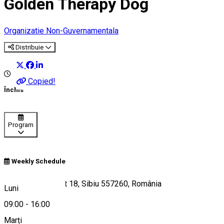
Golden Therapy Dog
Organizatie Non-Guvernamentala
Distribuie
Copied!
Închis
Program
Weekly Schedule
Str. Școala de Înot 18, Sibiu 557260, România
Luni
09:00
-
16:00
Marți
Hartă