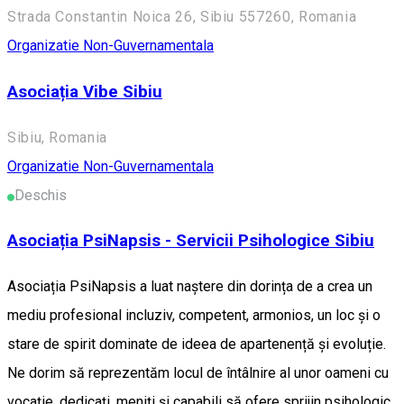
Strada Constantin Noica 26, Sibiu 557260, Romania
Organizatie Non-Guvernamentala
Asociația Vibe Sibiu
Sibiu, Romania
Organizatie Non-Guvernamentala
Deschis
Asociația PsiNapsis - Servicii Psihologice Sibiu
Asociația PsiNapsis a luat naștere din dorința de a crea un
mediu profesional incluziv, competent, armonios, un loc și o
stare de spirit dominate de ideea de apartenență și evoluție.
Ne dorim să reprezentăm locul de întâlnire al unor oameni cu
vocație, dedicați, meniți și capabili să ofere sprijin psihologic