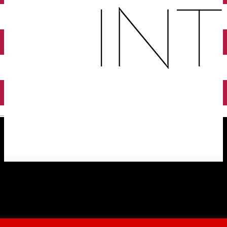
English
Asociația INTERAKT ARTS
Organizatie Non-Guvernamentala
Distribuie