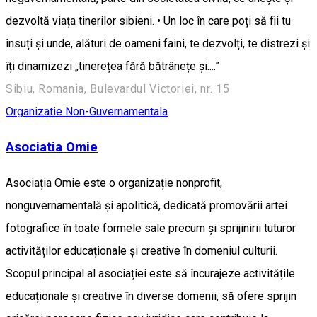
dezvoltă viața tinerilor sibieni. • Un loc în care poți să fii tu
însuți și unde, alături de oameni faini, te dezvolți, te distrezi și
îți dinamizezi „tinerețea fără bătrânețe și....”
Sibiu, Romania, Bulevardul Victoriei, nr. 15
Organizatie Non-Guvernamentala
Asociatia Omie
Asociația Omie este o organizație nonprofit,
nonguvernamentală și apolitică, dedicată promovării artei
fotografice în toate formele sale precum și sprijinirii tuturor
activităților educaționale și creative în domeniul culturii.
Scopul principal al asociației este să încurajeze activitățile
educaționale și creative în diverse domenii, să ofere sprijin