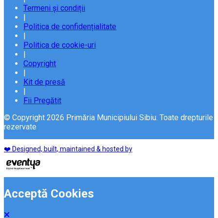
Termeni și condiții
|
Politica de confidențialitate
|
Politica de cookie-uri
|
Copyright
|
Kit de presă
|
Fii Pregătit
© Copyright 2026 Primăria Municipiului Sibiu. Toate drepturile
rezervate
❤️ Designed, built, maintained & hosted by
Acceptă Cookies