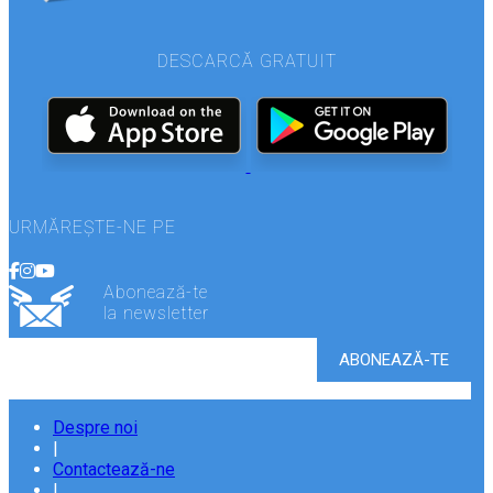
DESCARCĂ GRATUIT
URMĂREȘTE-NE PE
Abonează-te
la newsletter
Despre noi
|
Contactează-ne
|