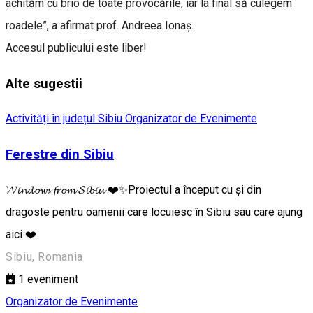
achităm cu brio de toate provocările, iar la final să culegem
roadele”, a afirmat prof. Andreea Ionaș.
Accesul publicului este liber!
Alte sugestii
Activități în județul Sibiu
Organizator de Evenimente
Ferestre din Sibiu
𝓦𝓲𝓷𝓭𝓸𝔀𝓼 𝓯𝓻𝓸𝓶 𝓢𝓲𝓫𝓲𝓾 ❤️✨Proiectul a început cu și din
dragoste pentru oamenii care locuiesc în Sibiu sau care ajung
aici ❤️
Sibiu, Romania
1
eveniment
Organizator de Evenimente