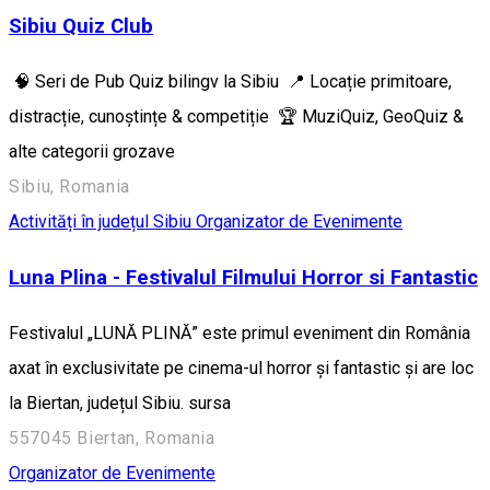
Sibiu Quiz Club
🧠 Seri de Pub Quiz bilingv la Sibiu 📍 Locație primitoare,
distracție, cunoștințe & competiție 🏆 MuziQuiz, GeoQuiz &
alte categorii grozave
Sibiu, Romania
Activități în județul Sibiu
Organizator de Evenimente
Luna Plina - Festivalul Filmului Horror si Fantastic
Festivalul „LUNĂ PLINĂ” este primul eveniment din România
axat în exclusivitate pe cinema-ul horror și fantastic și are loc
la Biertan, județul Sibiu. sursa
557045 Biertan, Romania
Organizator de Evenimente