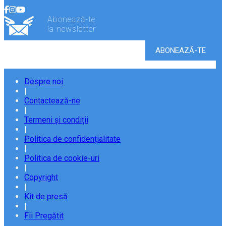
Abonează-te
la newsletter
Despre noi
|
Contactează-ne
|
Termeni și condiții
|
Politica de confidențialitate
|
Politica de cookie-uri
|
Copyright
|
Kit de presă
|
Fii Pregătit