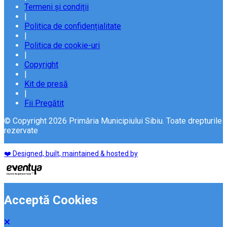
Termeni și condiții
|
Politica de confidențialitate
|
Politica de cookie-uri
|
Copyright
|
Kit de presă
|
Fii Pregătit
© Copyright 2026 Primăria Municipiului Sibiu. Toate drepturile
rezervate
❤️ Designed, built, maintained & hosted by
Acceptă Cookies