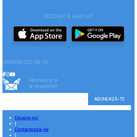
DESCARCĂ GRATUIT
URMĂREȘTE-NE PE
Abonează-te
la newsletter
Despre noi
|
Contactează-ne
|