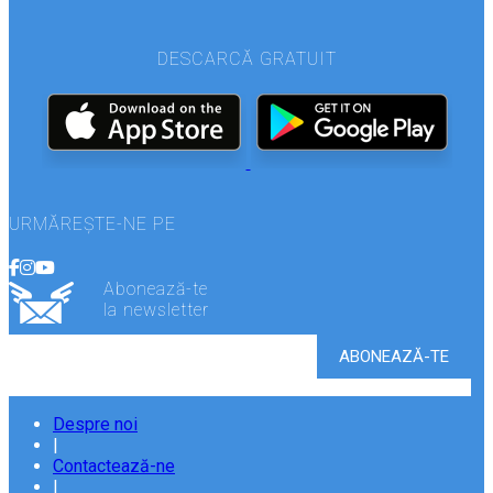
DESCARCĂ GRATUIT
URMĂREȘTE-NE PE
Abonează-te
la newsletter
Despre noi
|
Contactează-ne
|