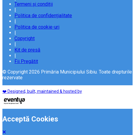
Termeni și condiții
|
Politica de confidențialitate
|
Politica de cookie-uri
|
Copyright
|
Kit de presă
|
Fii Pregătit
© Copyright 2026 Primăria Municipiului Sibiu. Toate drepturile
rezervate
❤️ Designed, built, maintained & hosted by
Acceptă Cookies