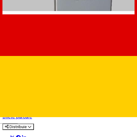
Automat parcare nr.44 -
ZONA C
Bilete parcare
Deutsch
Distribuie