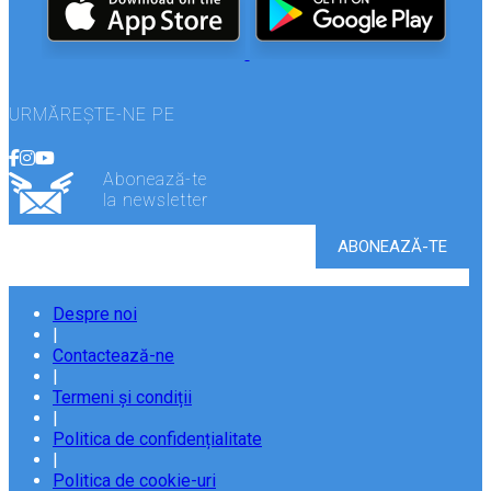
URMĂREȘTE-NE PE
Abonează-te
la newsletter
Despre noi
|
Contactează-ne
|
Termeni și condiții
|
Politica de confidențialitate
|
Politica de cookie-uri