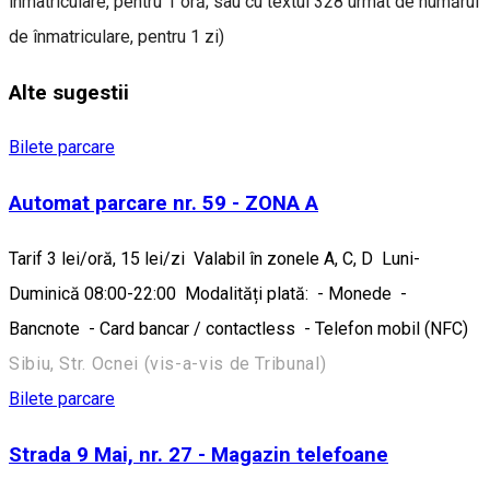
înmatriculare, pentru 1 oră; sau cu textul 328 urmat de numărul
de înmatriculare, pentru 1 zi)
Alte sugestii
Bilete parcare
Automat parcare nr. 59 - ZONA A
Tarif 3 lei/oră, 15 lei/zi Valabil în zonele A, C, D Luni-
Duminică 08:00-22:00 Modalități plată: - Monede -
Bancnote - Card bancar / contactless - Telefon mobil (NFC)
Sibiu, Str. Ocnei (vis-a-vis de Tribunal)
Bilete parcare
Strada 9 Mai, nr. 27 - Magazin telefoane