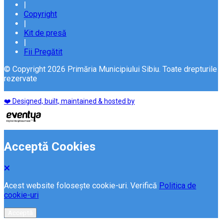
|
Copyright
|
Kit de presă
|
Fii Pregătit
© Copyright 2026 Primăria Municipiului Sibiu. Toate drepturile
rezervate
❤️ Designed, built, maintained & hosted by
Acceptă Cookies
Acest website folosește cookie-uri. Verifică
Politica de
cookie-uri
Acceptă