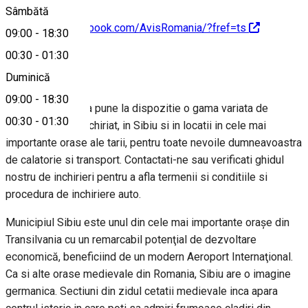
Sâmbătă
https://www.facebook.com/AvisRomania/?fref=ts
09:00
-
18:30
00:30
-
01:30
Despre
Duminică
09:00
-
18:30
Avis Rent a Car va pune la dispozitie o gama variata de
00:30
-
01:30
autoturisme de inchiriat, in Sibiu si in locatii in cele mai
importante orase ale tarii, pentru toate nevoile dumneavoastra
de calatorie si transport. Contactati-ne sau verificati ghidul
nostru de inchirieri pentru a afla termenii si conditiile si
procedura de inchiriere auto.
Municipiul Sibiu este unul din cele mai importante oraşe din
Transilvania cu un remarcabil potenţial de dezvoltare
economică, beneficiind de un modern Aeroport Internaţional.
Ca si alte orase medievale din Romania, Sibiu are o imagine
germanica. Sectiuni din zidul cetatii medievale inca apara