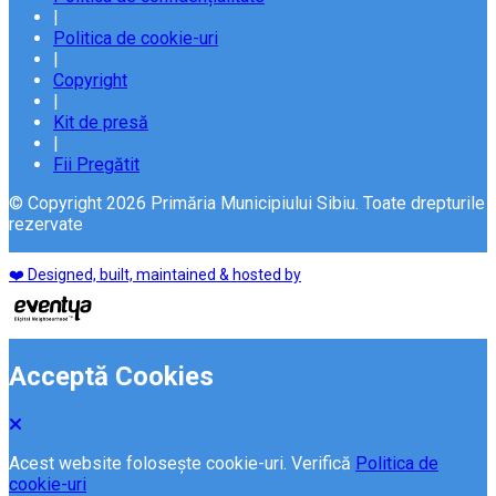
|
Politica de cookie-uri
|
Copyright
|
Kit de presă
|
Fii Pregătit
© Copyright 2026 Primăria Municipiului Sibiu. Toate drepturile
rezervate
❤️ Designed, built, maintained & hosted by
Acceptă Cookies
Acest website folosește cookie-uri. Verifică
Politica de
cookie-uri