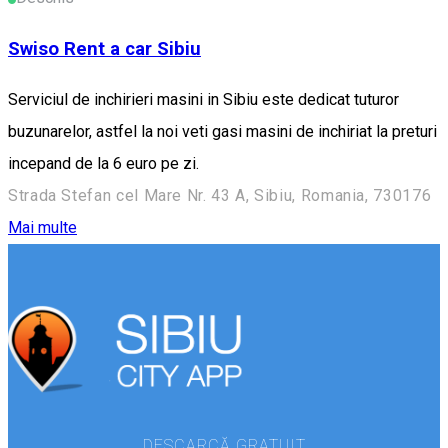
Swiso Rent a car Sibiu
Serviciul de inchirieri masini in Sibiu este dedicat tuturor
buzunarelor, astfel la noi veti gasi masini de inchiriat la preturi
incepand de la 6 euro pe zi.
Strada Stefan cel Mare Nr. 43 A, Sibiu, Romania, 730176
Mai multe
DESCARCĂ GRATUIT