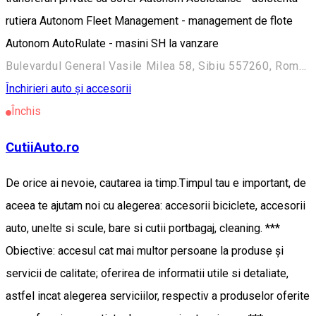
rutiera Autonom Fleet Management - management de flote
Autonom AutoRulate - masini SH la vanzare
Bulevardul General Vasile Milea 58, Sibiu 557260, Romania
Închirieri auto și accesorii
Închis
CutiiAuto.ro
De orice ai nevoie, cautarea ia timp.Timpul tau e important, de
aceea te ajutam noi cu alegerea: accesorii biciclete, accesorii
auto, unelte si scule, bare si cutii portbagaj, cleaning. ***
Obiective: accesul cat mai multor persoane la produse și
servicii de calitate; oferirea de informatii utile si detaliate,
astfel incat alegerea serviciilor, respectiv a produselor oferite