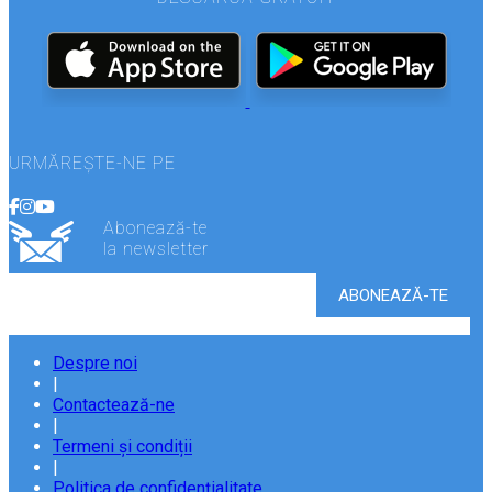
URMĂREȘTE-NE PE
Abonează-te
la newsletter
Despre noi
|
Contactează-ne
|
Termeni și condiții
|
Politica de confidențialitate