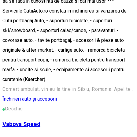
sa se faca in cunostinta de cauza si cat mai usor. ***
Serviciile CutiiAuto.ro constau in inchirierea si vanzarea de: -
Cutii portbagaj Auto, - suporturi biciclete, - suporturi
ski/snowboard, - suporturi caiac/canoe, - paravanturi, -
covorase auto, - tavite portbagaj, - accesorii & piese auto
originale & after-market, - carlige auto, - remorca bicicleta
pentru transport copii, - remorca bicicleta pentru transport
marfa, - unelte si scule, - echipamente si accesorii pentru
curatenie (Kaercher).
Comert ambulat, vin eu la tine in Sibiu, Romania. Apel telefonic oricand (L-D, 08-21; sun inapoi daca nu pot vorbi cand apelati).
Închirieri auto și accesorii
Deschis
Vabova Speed