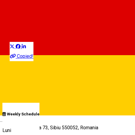
Avis - Aeroportul
International Sibiu
Închirieri auto și accesorii
Distribuie
Copied!
09:00 - 18:30
,
00:30 - 01:30
Deschis
Program
Weekly Schedule
Deutsch
Șoseaua Alba Iulia 73, Sibiu 550052, Romania
Luni