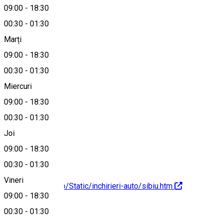
09:00
-
18:30
00:30
-
01:30
Hartă
Marți
09:00
-
18:30
00:30
-
01:30
0040729800393
Miercuri
09:00
-
18:30
00:30
-
01:30
sibiu@avis.ro
Joi
09:00
-
18:30
00:30
-
01:30
Vineri
http://www.avis.ro/Static/inchirieri-auto/sibiu.htm
09:00
-
18:30
00:30
-
01:30