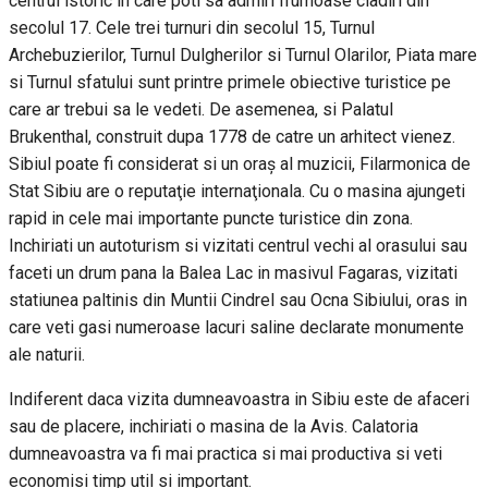
centrul istoric in care poti sa admiri frumoase cladiri din
secolul 17. Cele trei turnuri din secolul 15, Turnul
Archebuzierilor, Turnul Dulgherilor si Turnul Olarilor, Piata mare
si Turnul sfatului sunt printre primele obiective turistice pe
care ar trebui sa le vedeti. De asemenea, si Palatul
Brukenthal, construit dupa 1778 de catre un arhitect vienez.
Sibiul poate fi considerat si un oraş al muzicii, Filarmonica de
Stat Sibiu are o reputaţie internaţionala. Cu o masina ajungeti
rapid in cele mai importante puncte turistice din zona.
Inchiriati un autoturism si vizitati centrul vechi al orasului sau
faceti un drum pana la Balea Lac in masivul Fagaras, vizitati
statiunea paltinis din Muntii Cindrel sau Ocna Sibiului, oras in
care veti gasi numeroase lacuri saline declarate monumente
ale naturii.
Indiferent daca vizita dumneavoastra in Sibiu este de afaceri
sau de placere, inchiriati o masina de la Avis. Calatoria
dumneavoastra va fi mai practica si mai productiva si veti
economisi timp util si important.