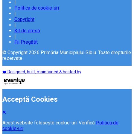
|
Politica de cookie-uri
|
Copyright
|
Kit de presă
|
Fii Pregătit
© Copyright 2026 Primăria Municipiului Sibiu. Toate drepturile
rezervate
❤️ Designed, built, maintained & hosted by
Acceptă Cookies
Acest website folosește cookie-uri. Verifică
Politica de
cookie-uri