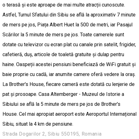
o terasă și este aproape de mai multe atracții cunoscute.
Astfel, Turnul Sfatului din Sibiu se află la aproximativ 7 minute
de mers pe jos, Piața Albert Huet la 500 de metri, iar Pasajul
Scărilor la 5 minute de mers pe jos. Toate camerele sunt
dotate cu televizor cu ecran plat cu canale prin satelit, frigider,
cafetieră, duș, articole de toaletă gratuite și dulap pentru
haine. Oaspeții acestei pensiuni beneficiază de WiFi gratuit și
baie proprie cu cadă, iar anumite camere oferă vedere la oraș.
La Brother's House, fiecare cameră este dotată cu lenjerie de
pat și prosoape. Casa Altemberger - Muzeul de Istorie a
Sibiului se află la 5 minute de mers pe jos de Brother's
House. Cel mai apropiat aeroport este Aeroportul Internațional
Sibiu, situat la 4 km de pensiune.
Strada Dogarilor 2, Sibiu 550195, Romania