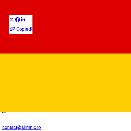
Distribuie
Copied!
Strada Semănătoarelor, nr 38
Hartă
0040745835951
Deutsch
contact@slimnic.ro