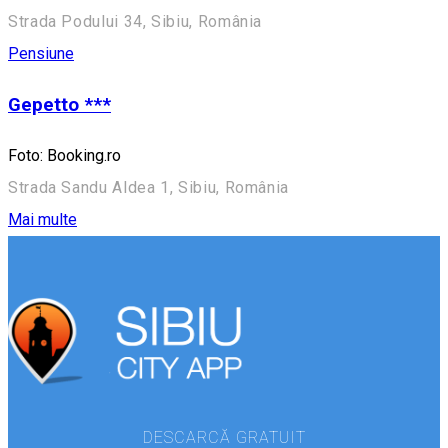
Strada Podului 34, Sibiu, România
Pensiune
Gepetto ***
Foto: Booking.ro
Strada Sandu Aldea 1, Sibiu, România
Mai multe
DESCARCĂ GRATUIT