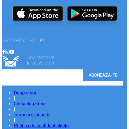
URMĂREȘTE-NE PE
Abonează-te
la newsletter
Despre noi
|
Contactează-ne
|
Termeni și condiții
|
Politica de confidențialitate