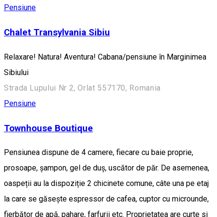
Pensiune
Chalet Transylvania Sibiu
Relaxare! Natura! Aventura! Cabana/pensiune în Marginimea
Sibiului
Strada Lupului Nr 2, Orlat 557170, Romania
Pensiune
Townhouse Boutique
Pensiunea dispune de 4 camere, fiecare cu baie proprie,
prosoape, șampon, gel de duș, uscător de păr. De asemenea,
oaspeții au la dispoziție 2 chicinete comune, câte una pe etaj
la care se găsește espressor de cafea, cuptor cu microunde,
fierbător de apă, pahare, farfurii etc. Proprietatea are curte si