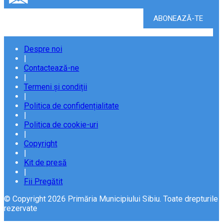
Despre noi
|
Contactează-ne
|
Termeni și condiții
|
Politica de confidențialitate
|
Politica de cookie-uri
|
Copyright
|
Kit de presă
|
Fii Pregătit
© Copyright 2026 Primăria Municipiului Sibiu. Toate drepturile
rezervate