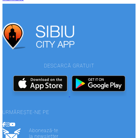
DESCARCĂ GRATUIT
URMĂREȘTE-NE PE
Abonează-te
la newsletter