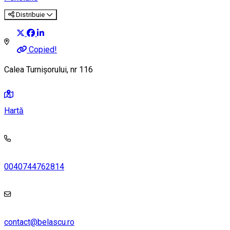
Distribuie
Copied!
Calea Turnișorului, nr 116
Hartă
0040744762814
contact@belascu.ro