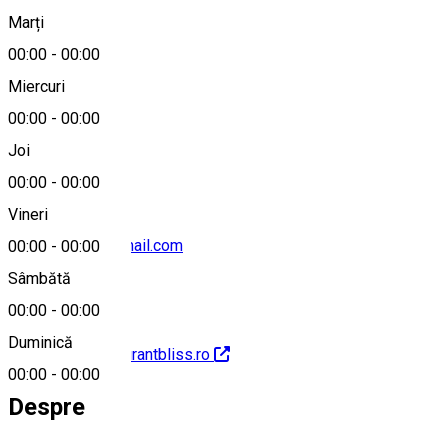
Marți
Hartă
00:00
-
00:00
Miercuri
00:00
-
00:00
+40744762814
Joi
00:00
-
00:00
Vineri
blissromania@gmail.com
00:00
-
00:00
Sâmbătă
00:00
-
00:00
Duminică
http://www.restaurantbliss.ro
00:00
-
00:00
Despre