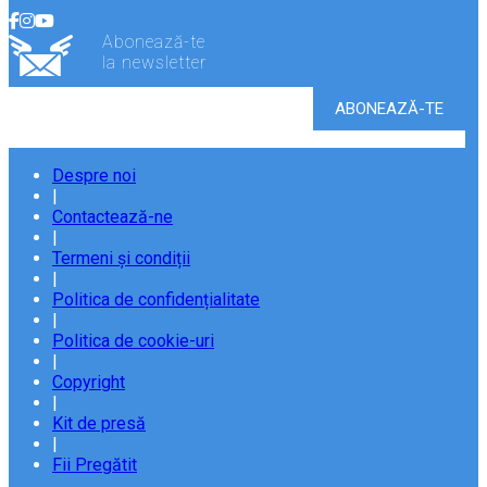
Abonează-te
la newsletter
Despre noi
|
Contactează-ne
|
Termeni și condiții
|
Politica de confidențialitate
|
Politica de cookie-uri
|
Copyright
|
Kit de presă
|
Fii Pregătit