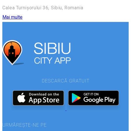
Calea Turnișorului 36, Sibiu, Romania
Mai multe
DESCARCĂ GRATUIT
URMĂREȘTE-NE PE