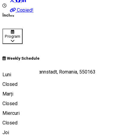
Copied!
Închis
Program
Weekly Schedule
Piata Mare, Hermannstadt, Romania, 550163
Luni
Closed
Marți
Hartă
Closed
Miercuri
Closed
0040269217004
Joi