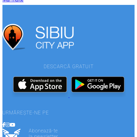
DESCARCĂ GRATUIT
URMĂREȘTE-NE PE
Abonează-te
la newsletter