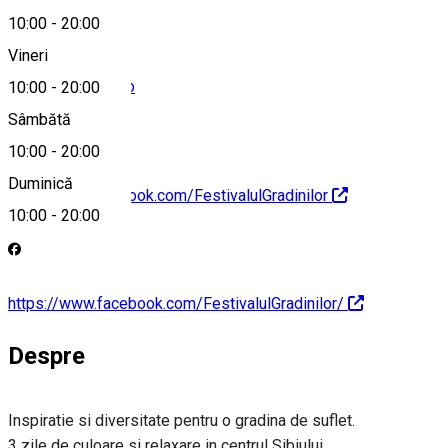
10:00
-
20:00
Vineri
office@exposib.ro
10:00
-
20:00
Sâmbătă
10:00
-
20:00
Duminică
http://www.facebook.com/FestivalulGradinilor
10:00
-
20:00
https://www.facebook.com/FestivalulGradinilor/
Despre
Inspiratie si diversitate pentru o gradina de suflet.
3 zile de culoare si relaxare in centrul Sibiului