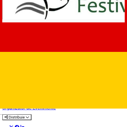
Festivalul Gradinilor Sibiu
Organizator de Evenimente
Deutsch
Distribuie