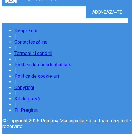
Despre noi
|
Contactează-ne
|
Termeni și condiții
|
Politica de confidențialitate
|
Politica de cookie-uri
|
Copyright
|
Kit de presă
|
Fii Pregătit
© Copyright 2026 Primăria Municipiului Sibiu. Toate drepturile
rezervate