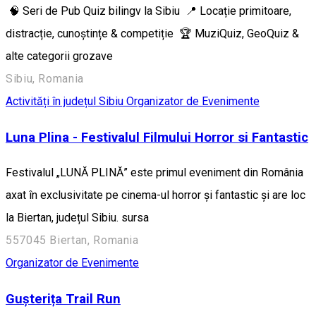
🧠 Seri de Pub Quiz bilingv la Sibiu 📍 Locație primitoare,
distracție, cunoștințe & competiție 🏆 MuziQuiz, GeoQuiz &
alte categorii grozave
Sibiu, Romania
Activități în județul Sibiu
Organizator de Evenimente
Luna Plina - Festivalul Filmului Horror si Fantastic
Festivalul „LUNĂ PLINĂ” este primul eveniment din România
axat în exclusivitate pe cinema-ul horror și fantastic și are loc
la Biertan, județul Sibiu. sursa
557045 Biertan, Romania
Organizator de Evenimente
Gușterița Trail Run