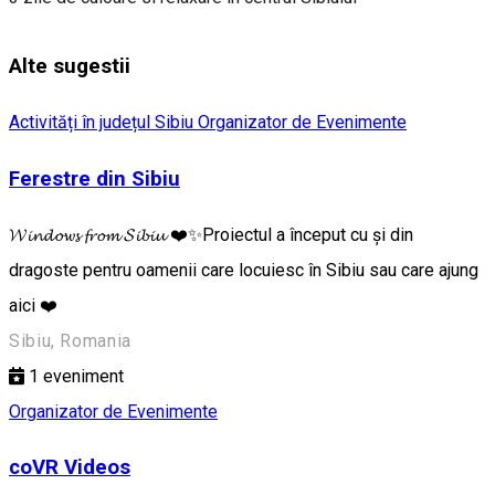
Alte sugestii
Activități în județul Sibiu
Organizator de Evenimente
Ferestre din Sibiu
𝓦𝓲𝓷𝓭𝓸𝔀𝓼 𝓯𝓻𝓸𝓶 𝓢𝓲𝓫𝓲𝓾 ❤️✨Proiectul a început cu și din
dragoste pentru oamenii care locuiesc în Sibiu sau care ajung
aici ❤️
Sibiu, Romania
1
eveniment
Organizator de Evenimente
coVR Videos