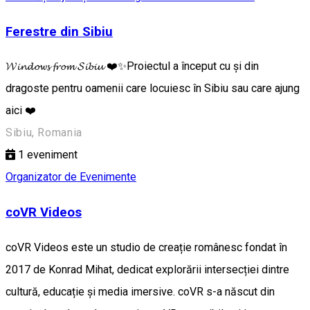
Ferestre din Sibiu
𝓦𝓲𝓷𝓭𝓸𝔀𝓼 𝓯𝓻𝓸𝓶 𝓢𝓲𝓫𝓲𝓾 ❤️✨Proiectul a început cu și din
dragoste pentru oamenii care locuiesc în Sibiu sau care ajung
aici ❤️
Sibiu, Romania
1
eveniment
Organizator de Evenimente
coVR Videos
coVR Videos este un studio de creație românesc fondat în
2017 de Konrad Mihat, dedicat explorării intersecției dintre
cultură, educație și media imersive. coVR s-a născut din