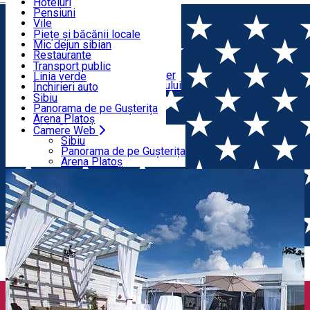
Educație
Echitație
Hoteluri
Cum ajung în Sibiu
Sport indoor
Pensiuni
Mâncare & Distracție
Centre de informare turistică
Loc de joacă indoor
Vile
Ghizi de turism
Loc de joacă outdoor
Hostels
Piețe și băcănii locale
Tururi ghidate
Schi
Motel
Mic dejun sibian
Transport & Parcări
Publicații locale
Patinaj
Camping
Restaurante
Saloane de înfrumusețare
Yoga
Camere de închiriat
Pizza
Transport public
Apartamente în regim hotelier
Fast Food
Linia verde
Camere Web
Cazare în împrejurimile Sibiului
Cafenele
Închirieri auto
Cofetărie
Închirieri biciclete
Sibiu
Pub, Bar
Închirieri trotinete
Panorama de pe Gușterița
Cluburi
Taxi
Arena Platoș
Brutării
Ride Sharing
Camere Web
Acasă
Organizator de Evenimente
Buonavista Catering
Bilete de parcare
Sibiu
Parcări
Panorama de pe Gușterița
& Banqueting
Încărcare vehicule electrice
Arena Platoș