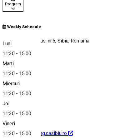
Program
Weekly Schedule
str. Nicolaus Olahus, nr.5, Sibiu, Romania
Luni
11:30
-
15:00
Marți
Hartă
11:30
-
15:00
Miercuri
11:30
-
15:00
+40269234006
Joi
11:30
-
15:00
Vineri
http://www.catering.casibiu.ro
11:30
-
15:00