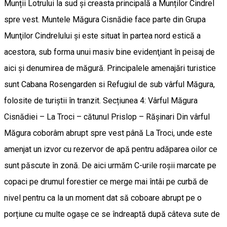
Munții Lotrului la sud și creasta principală a Munților Cindrel
spre vest. Muntele Măgura Cisnădie face parte din Grupa
Munţilor Cindrelului şi este situat în partea nord estică a
acestora, sub forma unui masiv bine evidenţiant în peisaj de
aici şi denumirea de măgură. Principalele amenajări turistice
sunt Cabana Rosengarden si Refugiul de sub vârful Măgura,
folosite de turiştii în tranzit. Secțiunea 4: Vârful Măgura
Cisnădiei – La Troci – cătunul Prislop – Rășinari Din vârful
Măgura coborâm abrupt spre vest până La Troci, unde este
amenjat un izvor cu rezervor de apă pentru adăparea oilor ce
sunt păscute în zonă. De aici urmăm C-urile roșii marcate pe
copaci pe drumul forestier ce merge mai întâi pe curbă de
nivel pentru ca la un moment dat să coboare abrupt pe o
porțiune cu multe ogașe ce se îndreaptă după câteva sute de