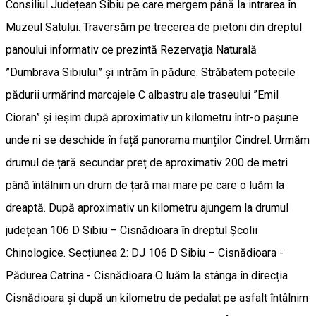
Consiliul Județean Sibiu pe care mergem până la intrarea în
Muzeul Satului. Traversăm pe trecerea de pietoni din dreptul
panoului informativ ce prezintă Rezervația Naturală
”Dumbrava Sibiului” și intrăm în pădure. Străbatem potecile
pădurii urmărind marcajele C albastru ale traseului ”Emil
Cioran” și ieșim după aproximativ un kilometru într-o pașune
unde ni se deschide în față panorama munților Cindrel. Urmăm
drumul de țară secundar preț de aproximativ 200 de metri
până întâlnim un drum de țară mai mare pe care o luăm la
dreaptă. După aproximativ un kilometru ajungem la drumul
județean 106 D Sibiu – Cisnădioara în dreptul Școlii
Chinologice. Secțiunea 2: DJ 106 D Sibiu – Cisnădioara -
Pădurea Catrina - Cisnădioara O luăm la stânga în direcția
Cisnădioara și după un kilometru de pedalat pe asfalt întâlnim