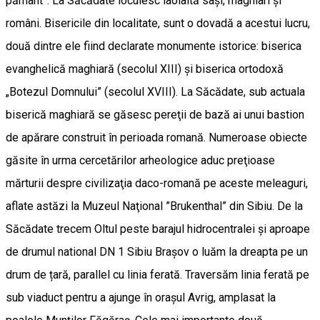
pământ”. La Săcădate locuiesc laolaltă sași, maghiari și
români. Bisericile din localitate, sunt o dovadă a acestui lucru,
două dintre ele fiind declarate monumente istorice: biserica
evanghelică maghiară (secolul XIII) și biserica ortodoxă
„Botezul Domnului” (secolul XVIII). La Săcădate, sub actuala
biserică maghiară se găsesc pereţii de bază ai unui bastion
de apărare construit în perioada romană. Numeroase obiecte
găsite în urma cercetărilor arheologice aduc preţioase
mărturii despre civilizaţia daco-romană pe aceste meleaguri,
aflate astăzi la Muzeul Naţional ”Brukenthal” din Sibiu. De la
Săcădate trecem Oltul peste barajul hidrocentralei și aproape
de drumul national DN 1 Sibiu Brașov o luăm la dreapta pe un
drum de țară, parallel cu linia ferată. Traversăm linia ferată pe
sub viaduct pentru a ajunge în orașul Avrig, amplasat la