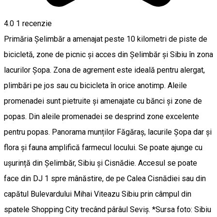
4.0
1 recenzie
Primăria Șelimbăr a amenajat peste 10 kilometri de piste de
bicicletă, zone de picnic și acces din Șelimbăr și Sibiu în zona
lacurilor Șopa. Zona de agrement este ideală pentru alergat,
plimbări pe jos sau cu bicicleta în orice anotimp. Aleile
promenadei sunt pietruite și amenajate cu bănci și zone de
popas. Din aleile promenadei se desprind zone excelente
pentru popas. Panorama munților Făgăraș, lacurile Șopa dar și
flora și fauna amplifică farmecul locului. Se poate ajunge cu
ușurință din Șelimbăr, Sibiu și Cisnădie. Accesul se poate
face din DJ 1 spre mânăstire, de pe Calea Cisnădiei sau din
capătul Bulevardului Mihai Viteazu Sibiu prin câmpul din
spatele Shopping City trecând pârâul Seviș. *Sursa foto: Sibiu