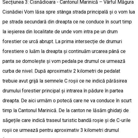
Secțiunea 3: Cisnădioara - Cantonul Marinică – Vârful Măgura
Cisnădiei Vom lăsa spre stânga strada principală și o vom lua
pe strada secundară din dreapta ce ne conduce în scurt timp
la ieșierea din localitate de unde vom intra pe un drum
forestier ce urcă abrupt. La prima intersecție de drumuri
forestiere o luăm la dreapta și continuăm urcarea până ce
panta se domolește și vom pedala pe drumul ce urmează
curba de nivel. După aproximativ 2 kilometri de pedalat
trebuie avut grijă la semnele C roșii ce ne indică părăsirea
drumului forestier principal și intrarea în pădure în partea
dreapta. De aici urmăm o potecă care ne va conduce în scurt
timp la Cantonul Marinică. De la canton ne lăsăm ghidați de
săgețile care indică traseul turistic bandă roșie și de C-urile
roșii ce urmează pentru aproximativ 3 kilometri drumul