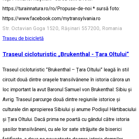
https://turainnatura.ro/ro/Propuse-de-noi * sursă foto:
https://www.facebook.com/mytransylvania.ro
Str. Octavian Goga 1520, Rășinari 557200, Romania
Traseu de bicicletă
Traseul cicloturistic „Brukenthal - Țara Oltului”
Traseul cicloturistic ”Brukenthal – Țara Oltului” leagă în stil
circuit două dintre orașele transilvănene în istoria cărora un
loc important la avut Baronul Samuel von Brukenthal: Sibiu și
Avrig. Traseul parcurge două dintre regiunile istorice și
culturale din apropierea Sibiului și anume Podișul Hârtibaciului
și Țara Oltului. Dacă prima ne poartă cu gândul către istoria
șasilor transilvăneni, cu ale lor sate străjuite de biserici