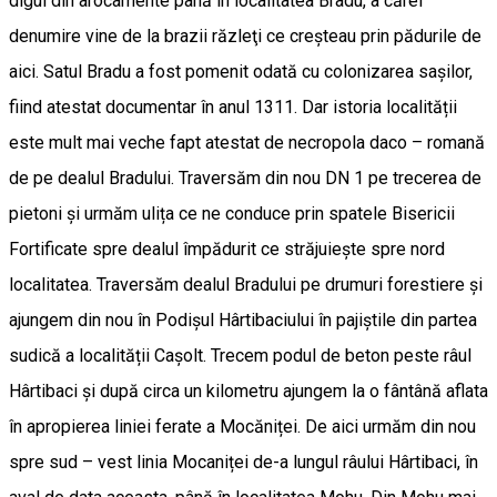
digul din arocamente până în localitatea Bradu, a cărei
denumire vine de la brazii răzleţi ce creşteau prin pădurile de
aici. Satul Bradu a fost pomenit odată cu colonizarea saşilor,
fiind atestat documentar în anul 1311. Dar istoria localității
este mult mai veche fapt atestat de necropola daco – romană
de pe dealul Bradului. Traversăm din nou DN 1 pe trecerea de
pietoni și urmăm ulița ce ne conduce prin spatele Bisericii
Fortificate spre dealul împădurit ce străjuiește spre nord
localitatea. Traversăm dealul Bradului pe drumuri forestiere și
ajungem din nou în Podișul Hârtibaciului în pajiștile din partea
sudică a localității Cașolt. Trecem podul de beton peste râul
Hârtibaci și după circa un kilometru ajungem la o fântână aflata
în apropierea liniei ferate a Mocăniței. De aici urmăm din nou
spre sud – vest linia Mocaniței de-a lungul râului Hârtibaci, în