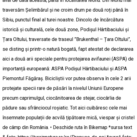
aval de data aceasta, până în localitatea Mohu. Din Mohu mai
traversăm Șelimbărul și ne croim drum pe două roți până în
Sibiu, punctul final al turei noastre. Dincolo de încărcătura
istorică și culturală, cele două zone, Podișul Hârtibaciului și
Țara Oltului, traversate de traseul ”Brukenthal – Țara Oltului”,
se disting și printr-o natură bogată, fapt atestat de declararea
aici a două arii speciale pentru protejarea avifaunei (ASPA) de
importanță europeană: ASPA Podișul Hârtibaciului și ASPA
Piemontul Făgăraș. Bicicliștii vor putea observa în cele 2 arii
protejate specii rare de păsări la nivelul Uniunii Europene
precum caprimulgul, ciocănitoarea de stejar, ciocârlia de
pădure sau sfrânciocul roșiatic. Tot aici cuibăresc cele mai
însemnate populații de acvilă țipătoare mică, viespar și cristel
de câmp din România. • Deschide ruta în Bikemap *sursa text