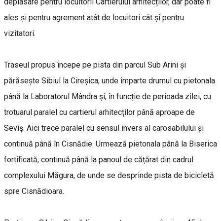
deplasare pentru locuitorii Cartierului arhitecților, dar poate fi
ales și pentru agrement atât de locuitori cât și pentru
vizitatori.
Traseul propus începe pe pista din parcul Sub Arini și
părăsește Sibiul la Cireșica, unde împarte drumul cu pietonala
până la Laboratorul Mândra și, în funcție de perioada zilei, cu
trotuarul paralel cu cartierul arhitecților până aproape de
Seviș. Aici trece paralel cu sensul invers al carosabilului și
continuă până în Cisnădie. Urmează pietonala până la Biserica
fortificată, continuă până la panoul de cățărat din cadrul
complexului Măgura, de unde se desprinde pista de bicicletă
spre Cisnădioara.