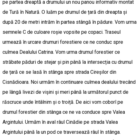
pe partea dreaptă a drumului un nou panou informativ montat
de Tură în Natură. O luăm pe drumul de țară din dreapta și
după 20 de metri intrăm în partea stângă în pădure. Vom urma
semnele C de culoare roșie vopsite pe copaci. Traseul
urmează în urcare drumuri forestiere ce ne conduc spre
culmea Dealului Catrina. Vom urma drumul forestier ce
străbate păduri de stejar și pin până la intersecția cu drumul
de țară ce se lasă în stânga spre strada Cireșilor din
Cisnădioara. Noi urmăm în continuare culmea dealului trecând
pe lângă livezi de vișini și meri până la următorul punct de
răscruce unde întâlnim și o troiță. De aici vom coborî pe
drumul forestier din stânga ce ne va conduce spre Valea
Argintului. Urmăm în aval râul Cinădie pe strada Valea
Argintului până la un pod ce traversează râul în stânga.