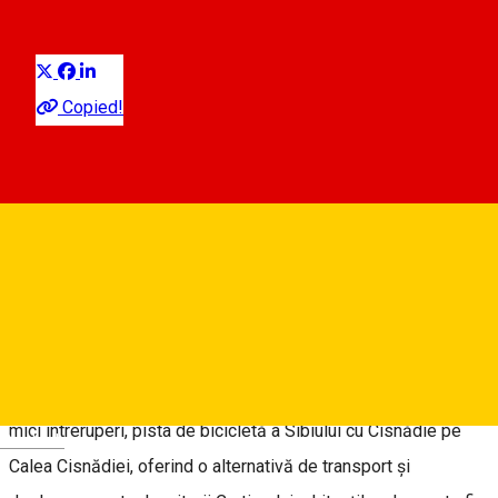
Distribuie
Despre
Copied!
🔴 mai 2021: tronsonul Calea Cisnădiei - Seviș este
inaccesibil datorită lucrărilor la carosabil. Se poate evita pe
drumul din spatele Cartierului Arhitecților.
Sibiu - Calea Cisnădiei - Seviș - Cisnădie - Cisnădioara
Traseul de bicicletă Sibiu - Cisnădie - Cisnădioara leagă, cu
mici întreruperi, pista de bicicletă a Sibiului cu Cisnădie pe
Deutsch
Calea Cisnădiei, oferind o alternativă de transport și