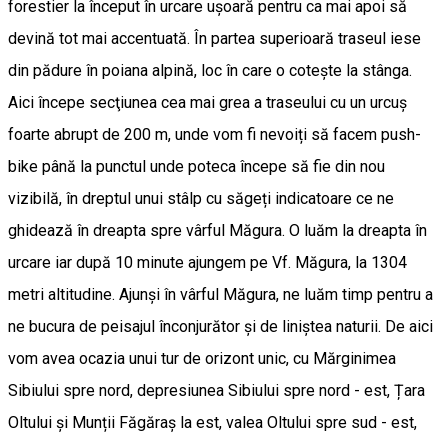
forestier la început în urcare ușoară pentru ca mai apoi să
devină tot mai accentuată. În partea superioară traseul iese
din pădure în poiana alpină, loc în care o coteşte la stânga.
Aici începe secţiunea cea mai grea a traseului cu un urcuş
foarte abrupt de 200 m, unde vom fi nevoiți să facem push-
bike până la punctul unde poteca începe să fie din nou
vizibilă, în dreptul unui stâlp cu săgeți indicatoare ce ne
ghidează în dreapta spre vârful Măgura. O luăm la dreapta în
urcare iar după 10 minute ajungem pe Vf. Măgura, la 1304
metri altitudine. Ajunşi în vârful Măgura, ne luăm timp pentru a
ne bucura de peisajul înconjurător şi de liniştea naturii. De aici
vom avea ocazia unui tur de orizont unic, cu Mărginimea
Sibiului spre nord, depresiunea Sibiului spre nord - est, Țara
Oltului și Munții Făgăraș la est, valea Oltului spre sud - est,