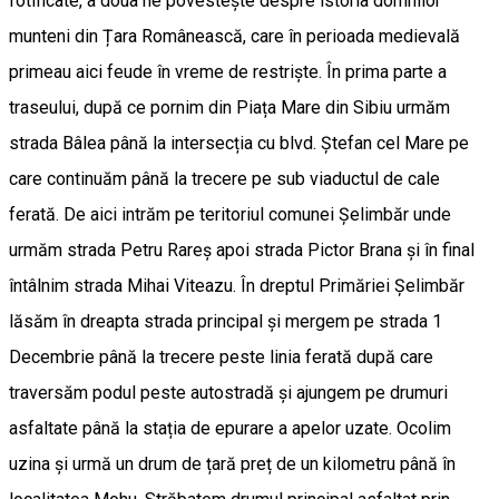
fotificate, a doua ne povestește despre istoria domnilor
munteni din Țara Românească, care în perioada medievală
primeau aici feude în vreme de restriște. În prima parte a
traseului, după ce pornim din Piața Mare din Sibiu urmăm
strada Bâlea până la intersecția cu blvd. Ștefan cel Mare pe
care continuăm până la trecere pe sub viaductul de cale
ferată. De aici intrăm pe teritoriul comunei Șelimbăr unde
urmăm strada Petru Rareș apoi strada Pictor Brana și în final
întâlnim strada Mihai Viteazu. În dreptul Primăriei Șelimbăr
lăsăm în dreapta strada principal și mergem pe strada 1
Decembrie până la trecere peste linia ferată după care
traversăm podul peste autostradă și ajungem pe drumuri
asfaltate până la stația de epurare a apelor uzate. Ocolim
uzina și urmă un drum de țară preț de un kilometru până în