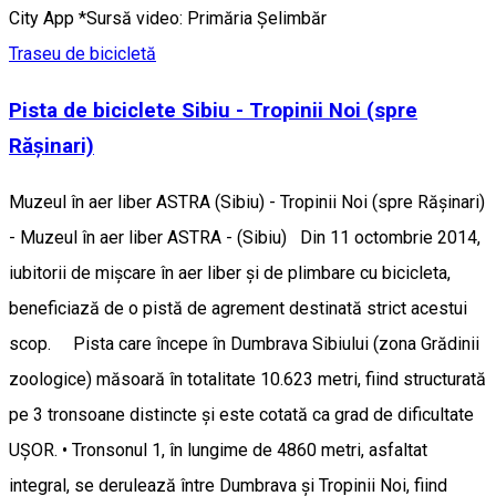
City App *Sursă video: Primăria Șelimbăr
Traseu de bicicletă
Pista de biciclete Sibiu - Tropinii Noi (spre
Rășinari)
Muzeul în aer liber ASTRA (Sibiu) - Tropinii Noi (spre Rășinari)
- Muzeul în aer liber ASTRA - (Sibiu) Din 11 octombrie 2014,
iubitorii de mişcare în aer liber şi de plimbare cu bicicleta,
beneficiază de o pistă de agrement destinată strict acestui
scop. Pista care începe în Dumbrava Sibiului (zona Grădinii
zoologice) măsoară în totalitate 10.623 metri, fiind structurată
pe 3 tronsoane distincte şi este cotată ca grad de dificultate
UŞOR. • Tronsonul 1, în lungime de 4860 metri, asfaltat
integral, se derulează între Dumbrava şi Tropinii Noi, fiind