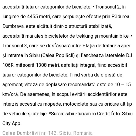
accesibilă tuturor categoriilor de biciclete. • Tronsonul 2, în
lungime de 4455 metri, care şerpuieşte efectiv prin Pădurea
Dumbrava, este alcătuit dintr-o structură stabilizată,
accesibilă mai ales bicicletelor de trekking şi mountain bike. •
Tronsonul 3, care se desfăşoară între Staţia de tratare a apei
şi intrarea în Sibiu (Calea Poplăcii) şi flanchează lateralele DJ
106R, măsoară 1308 metri, asfaltaţi integral, fiind accesibil
tuturor categoriilor de biciclete. Fiind vorba de o pistă de
agrement, viteza de deplasare recomandată este de 10 – 15
km/oră. De asemenea, în scopul evitării accidentărilor este
interzis accesul cu mopede, motociclete sau cu oricare alt tip
de vehicule şi atelaje. *Sursa: sibiu-turism.ro Credit foto: Sibiu
City App
Calea Dumbrăvii nr. 142, Sibiu, Romania