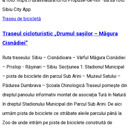
& foto: https://turainnatura.ro/ro/Propuse-de-noi *sursă foto:
Sibiu City App
Traseu de bicicletă
Traseul cicloturistic „Drumul sașilor – Măgura
Cisnădiei”
Ruta traseului: Sibiu – Cisnădioara – Vârful Măgura Cisnădiei
– Prislop - Rășinari – Sibiu. Secțiunea 1: Stadionul Municipal
– pista de biciclete din parcul Sub Arini – Muzeul Satului –
Pădurea Dumbrava – Școala Chinologică Traseul pornește din
dreptul panoului informativ montat de asociația Tură în Natură
în dreptul Stadionului Municipal din Parcul Sub Arini. De aici
urmăm pista de biciclete ce străbate aleile parcului până la
Zoo de unde intrăm pe pista de biciclete construită de