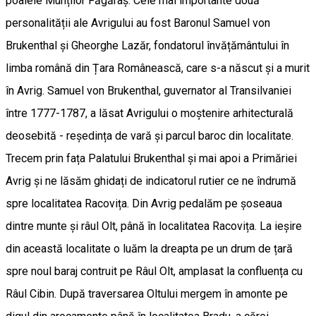
poalele Munților Făgăraș. Cele mai importante două
personalității ale Avrigului au fost Baronul Samuel von
Brukenthal și Gheorghe Lazăr, fondatorul învățământului în
limba română din Țara Românească, care s-a născut și a murit
în Avrig. Samuel von Brukenthal, guvernator al Transilvaniei
între 1777-1787, a lăsat Avrigului o moștenire arhitecturală
deosebită - reședința de vară și parcul baroc din localitate.
Trecem prin fața Palatului Brukenthal și mai apoi a Primăriei
Avrig și ne lăsăm ghidați de indicatorul rutier ce ne îndrumă
spre localitatea Racovița. Din Avrig pedalăm pe șoseaua
dintre munte și râul Olt, până în localitatea Racovița. La ieșire
din această localitate o luăm la dreapta pe un drum de țară
spre noul baraj contruit pe Râul Olt, amplasat la confluența cu
Râul Cibin. După traversarea Oltului mergem în amonte pe