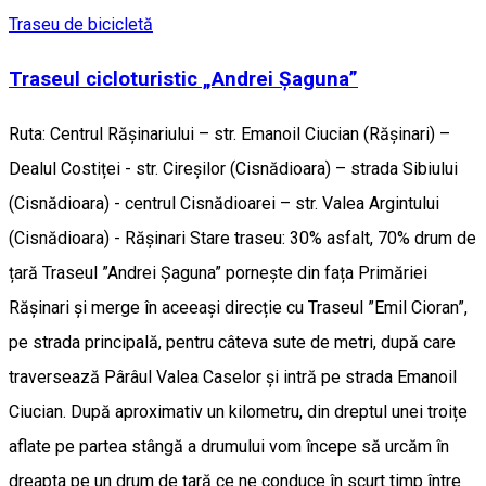
Traseu de bicicletă
Traseul cicloturistic „Andrei Șaguna”
Ruta: Centrul Rășinariului – str. Emanoil Ciucian (Rășinari) –
Dealul Costiței - str. Cireșilor (Cisnădioara) – strada Sibiului
(Cisnădioara) - centrul Cisnădioarei – str. Valea Argintului
(Cisnădioara) - Rășinari Stare traseu: 30% asfalt, 70% drum de
țară Traseul ”Andrei Șaguna” pornește din fața Primăriei
Rășinari și merge în aceeași direcție cu Traseul ”Emil Cioran”,
pe strada principală, pentru câteva sute de metri, după care
traversează Pârâul Valea Caselor și intră pe strada Emanoil
Ciucian. După aproximativ un kilometru, din dreptul unei troițe
aflate pe partea stângă a drumului vom începe să urcăm în
dreapta pe un drum de țară ce ne conduce în scurt timp între