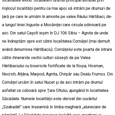
localitatea Mohu. Străbatem drumul principal asfaltat prin
mijlocul localității pentru ca mai apoi să intrăm pe drumuri de
țară pe care le urmăm în amonte pe valea Râului Hârtibaci, de-
a lungul liniei înguste a Mocăniței care circula odinioară pe
aici. Din satul Cașolt ieșim în DJ 106 Sibiu – Agnita de unde
ne îndreptăm spre est către localitatea Cornățel (mai demult
având denumirea Hârtibaciu). Cornățelul este poarta de intrare
către itinerariile vechii culturi săsești de pe Valea
Hârtibaciului cu bisericile fortificate de la Roșia, Hosman,
Nocrich, Alțâna, Marpod, Agnita, Chirpăr sau Dealu Frumos. Din
Cornățel urcăm în satul Nucet și de aici intrăm pe drumul
asfaltat ce coboară spre Țara Oltului, ajungând în localitatea
Săcădate. Numele localității este derivat din cuvântul
„Szakadát” care înseamnă în limba maghiară „alunecare de