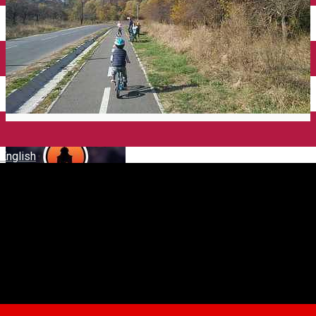
English
Sibiu - Cisnădie - Cisnădioara
Traseu de bicicletă