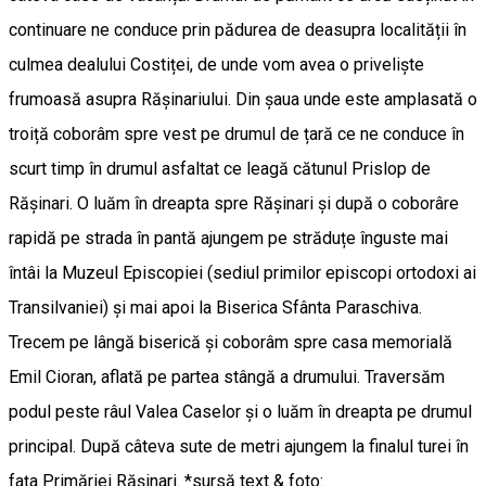
continuare ne conduce prin pădurea de deasupra localității în
culmea dealului Costiței, de unde vom avea o priveliște
frumoasă asupra Rășinariului. Din șaua unde este amplasată o
troiță coborâm spre vest pe drumul de țară ce ne conduce în
scurt timp în drumul asfaltat ce leagă cătunul Prislop de
Rășinari. O luăm în dreapta spre Rășinari și după o coborâre
rapidă pe strada în pantă ajungem pe străduțe înguste mai
întâi la Muzeul Episcopiei (sediul primilor episcopi ortodoxi ai
Transilvaniei) și mai apoi la Biserica Sfânta Paraschiva.
Trecem pe lângă biserică și coborâm spre casa memorială
Emil Cioran, aflată pe partea stângă a drumului. Traversăm
podul peste râul Valea Caselor și o luăm în dreapta pe drumul
principal. După câteva sute de metri ajungem la finalul turei în
fața Primăriei Rășinari. *sursă text & foto: