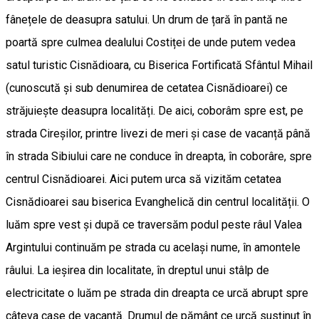
fânețele de deasupra satului. Un drum de țară în pantă ne
poartă spre culmea dealului Costiței de unde putem vedea
satul turistic Cisnădioara, cu Biserica Fortificată Sfântul Mihail
(cunoscută și sub denumirea de cetatea Cisnădioarei) ce
străjuiește deasupra localități. De aici, coborâm spre est, pe
strada Cireșilor, printre livezi de meri și case de vacanță până
în strada Sibiului care ne conduce în dreapta, în coborâre, spre
centrul Cisnădioarei. Aici putem urca să vizităm cetatea
Cisnădioarei sau biserica Evanghelică din centrul localității. O
luăm spre vest și după ce traversăm podul peste râul Valea
Argintului continuăm pe strada cu același nume, în amontele
râului. La ieșirea din localitate, în dreptul unui stâlp de
electricitate o luăm pe strada din dreapta ce urcă abrupt spre
câteva case de vacanță. Drumul de pământ ce urcă susținut în