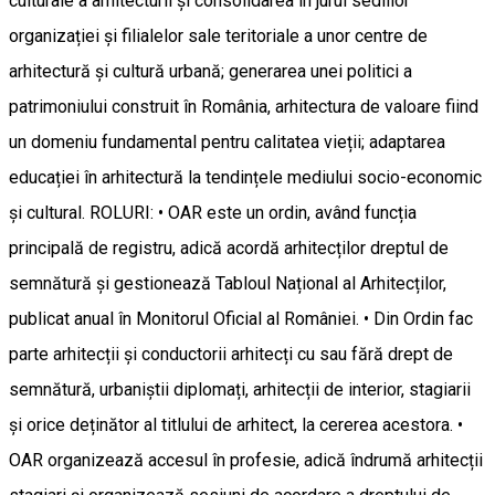
culturale a arhitecturii și consolidarea în jurul sediilor
organizației și filialelor sale teritoriale a unor centre de
arhitectură și cultură urbană; generarea unei politici a
patrimoniului construit în România, arhitectura de valoare fiind
un domeniu fundamental pentru calitatea vieții; adaptarea
educației în arhitectură la tendințele mediului socio-economic
și cultural. ROLURI: • OAR este un ordin, având funcția
principală de registru, adică acordă arhitecților dreptul de
semnătură și gestionează Tabloul Național al Arhitecților,
publicat anual în Monitorul Oficial al României. • Din Ordin fac
parte arhitecții și conductorii arhitecți cu sau fără drept de
semnătură, urbaniștii diplomați, arhitecții de interior, stagiarii
și orice deținător al titlului de arhitect, la cererea acestora. •
OAR organizează accesul în profesie, adică îndrumă arhitecții