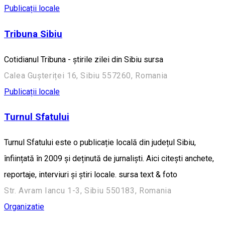
Publicații locale
Tribuna Sibiu
Cotidianul Tribuna - știrile zilei din Sibiu sursa
Calea Gușteriței 16, Sibiu 557260, Romania
Publicații locale
Turnul Sfatului
Turnul Sfatului este o publicație locală din județul Sibiu,
înființată în 2009 și deținută de jurnaliști. Aici citești anchete,
reportaje, interviuri și știri locale. sursa text & foto
Str. Avram Iancu 1-3, Sibiu 550183, Romania
Organizatie