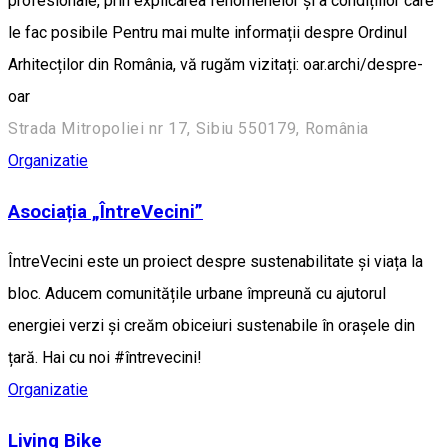
profesionale, prin explicarea fenomenelor și a condițiilor care
le fac posibile Pentru mai multe informații despre Ordinul
Arhitecților din România, vă rugăm vizitați: oar.archi/despre-
oar
Strada Mitropoliei nr 17, Sibiu 550179, România
Organizatie
Asociația „ÎntreVecini”
ÎntreVecini este un proiect despre sustenabilitate și viața la
bloc. Aducem comunitățile urbane împreună cu ajutorul
energiei verzi și creăm obiceiuri sustenabile în orașele din
țară. Hai cu noi #întrevecini!
Organizatie
Living Bike