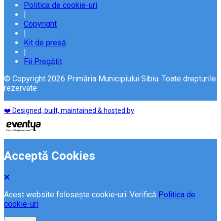
Politica de cookie-uri
|
Copyright
|
Kit de presă
|
Fii Pregătit
© Copyright 2026 Primăria Municipiului Sibiu. Toate drepturile
rezervate
❤️ Designed, built, maintained & hosted by
Acceptă Cookies
Acest website folosește cookie-uri. Verifică
Politica de
cookie-uri