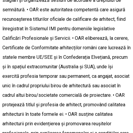
stagiari și organizează sesiuni de acordare a dreptului de
semnătură. • OAR este autoritatea competentă care asigură
recunoașterea titlurilor oficiale de calificare de arhitect, fiind
înregistrat în Sistemul IMI pentru domeniile legislative
Calificări Profesionale și Servicii. • OAR eliberează, la cerere,
Certificate de Conformitate arhitecților români care lucrează în
statele membre UE/SEE și în Confederația Elvețiană, precum
și în spațiul extracomunitar (Australia și SUA), unde își
exercită profesia temporar sau permanent, ca angajat, asociat
unic în cadrul propriului birou de arhitectură sau asociat în
cadrul altui birou/societate comercială de proiectare. • OAR
protejează titlul și profesia de arhitect, promovând calitatea
arhitecturii în toate formele ei. • OAR susține calitatea
arhitecturii prin evidențierea și promovarea reușitelor