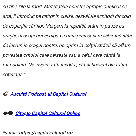
cu tine zile la rând. Materialele noastre apropie publicul de
artă, îl introduc pe cititor în culise, dezvăluie scriitorii dincolo
de coperțile cărților. Mergem la repetiții, stăm în pauze cu
artiștii, descoperim echipa vreunui proiect care schimbă stări
de lucruri în orașul nostru, ne oprim la colțul străzii să aflăm
povestea omului care cerșește sau a celui care cântă la
mandolină. Ne inspiră atât ineditul, cât și firescul din rutina
cotidiană.”
🎧
Ascultă Podcast-ul Capital Cultural
👁️‍🗨️
Citește Capital Cultural Online
*sursa: https://capitalcultural.ro/