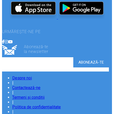
URMĂREȘTE-NE PE
Abonează-te
la newsletter
Despre noi
|
Contactează-ne
|
Termeni și condiții
|
Politica de confidențialitate
|