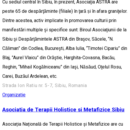
Cu sediul central în Sibiu, în prezent, Asociaţia ASTRA are
peste 65 de despărţăminte (filiale) în ţară și în afara graniţelor.
Dintre acestea, activ implicate în promovarea culturii prin
manifestări multiple şi specifice sunt: Biroul Asociaţiunii de la
Sibiu şi Despărţămintele ASTRA din Braşov, Săcele, “N.
Căliman” din Codlea, Bucureşti, Alba Iulia, “Timotei Cipariu” din
Blaj, ”Aurel Vlaicu” din Orăştie, Harghita-Covasna, Bacău,
Reghin, “Mihail Kogălniceanu” din Iaşi, Năsăud, Oţelul Rosu,
Carei, Buzăul Ardelean, etc.
Strada Ion Ratiu nr. 5-7, Sibiu, Romania
Organizatie
Asociatia de Terapii Holistice si Metafizice Sibiu
Asociația Națională de Terapii Holistice și Metafizice are cu