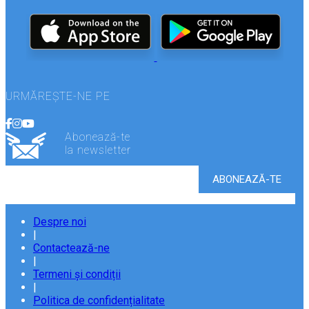
URMĂREȘTE-NE PE
Abonează-te
la newsletter
Despre noi
|
Contactează-ne
|
Termeni și condiții
|
Politica de confidențialitate