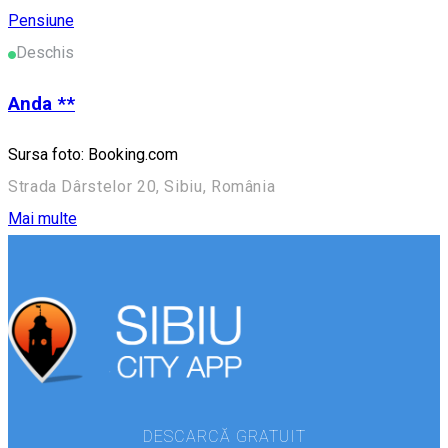
Pensiune
Deschis
Anda **
Sursa foto: Booking.com
Strada Dârstelor 20, Sibiu, România
Mai multe
DESCARCĂ GRATUIT