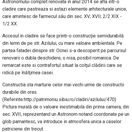
Astronomului complet renovata in anul 2014 se afla intr-o
cladire care pastreaza si astazi elemente arhitecturale unice,
care amintesc de farmecul său din sec. XV; XVII; 2/2 XIX -
1/2 XX.
Accesul in cladire se face printr-o construcţie semidurabilă
din lemn de pe str. Azilului, cu mare valoare ambientala. Pe
partea fatadei dinspre str. Ocnei s-a descoperit pe parcursul
renovarii o dubla deschidere, o nisa, posibil romanica. De
remarcat este si contrafortul situat la colţul clădirii care se
ridică pe înălţimea casei.
Constructia sta marturie celor mai vechi urme de constructii
durabile din oras.
(Referinte:http://patrimoniu.sibiu.ro/cladiri/azilului/470)
Pictura murală de o valoare inestimabila din prima camera, din
sec. XVII, reprezentand un Astronom notand coordonate pe un
glob pamantesc, va introduce in atmosfera unica a caselor
patriciene din trecut.