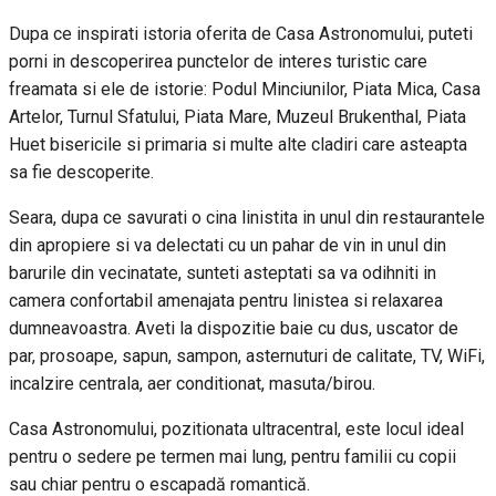
Dupa ce inspirati istoria oferita de Casa Astronomului, puteti
porni in descoperirea punctelor de interes turistic care
freamata si ele de istorie: Podul Minciunilor, Piata Mica, Casa
Artelor, Turnul Sfatului, Piata Mare, Muzeul Brukenthal, Piata
Huet bisericile si primaria si multe alte cladiri care asteapta
sa fie descoperite.
Seara, dupa ce savurati o cina linistita in unul din restaurantele
din apropiere si va delectati cu un pahar de vin in unul din
barurile din vecinatate, sunteti asteptati sa va odihniti in
camera confortabil amenajata pentru linistea si relaxarea
dumneavoastra. Aveti la dispozitie baie cu dus, uscator de
par, prosoape, sapun, sampon, asternuturi de calitate, TV, WiFi,
incalzire centrala, aer conditionat, masuta/birou.
Casa Astronomului, pozitionata ultracentral, este locul ideal
pentru o sedere pe termen mai lung, pentru familii cu copii
sau chiar pentru o escapadă romantică.