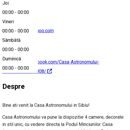
Joi
00:00
-
00:00
Vineri
rebrisoreanu@yahoo.com
00:00
-
00:00
Sâmbătă
00:00
-
00:00
Duminică
https://www.facebook.com/Casa-Astronomului-
00:00
-
00:00
1504629799761808/
Despre
Bine ati venit la Casa Astronomului in Sibiu!
Casa Astronomului va pune la dispozitie 4 camere, decorate
in stil unic, cu vedere directa la Podul Minciunilor. Casa