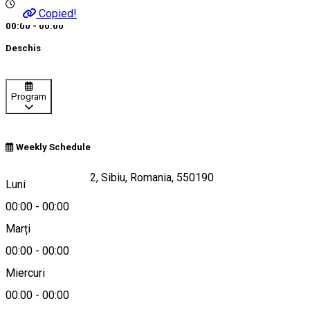
Copied!
00:00 - 00:00
Deschis
Program
Weekly Schedule
Strada Azilului Nr.2, Sibiu, Romania, 550190
Luni
00:00
-
00:00
Marți
Hartă
00:00
-
00:00
Miercuri
00:00
-
00:00
0722659269