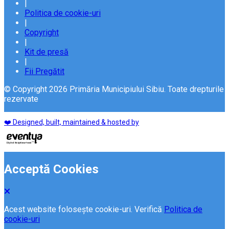
|
Politica de cookie-uri
|
Copyright
|
Kit de presă
|
Fii Pregătit
© Copyright 2026 Primăria Municipiului Sibiu. Toate drepturile
rezervate
❤️ Designed, built, maintained & hosted by
Acceptă Cookies
Acest website folosește cookie-uri. Verifică
Politica de
cookie-uri