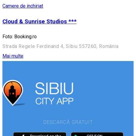
Camere de inchiriat
Cloud & Sunrise Studios ***
Foto: Booking.ro
Strada Regele Ferdinand 4, Sibiu 557260, România
Mai multe
DESCARCĂ GRATUIT