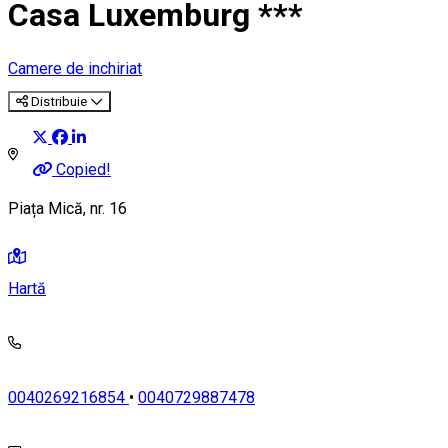
Casa Luxemburg ***
Camere de inchiriat
Distribuie
Copied!
Piața Mică, nr. 16
Hartă
0040269216854
•
0040729887478