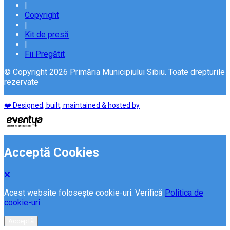
|
Copyright
|
Kit de presă
|
Fii Pregătit
© Copyright 2026 Primăria Municipiului Sibiu. Toate drepturile
rezervate
❤️ Designed, built, maintained & hosted by
Acceptă Cookies
Acest website folosește cookie-uri. Verifică
Politica de
cookie-uri
Acceptă