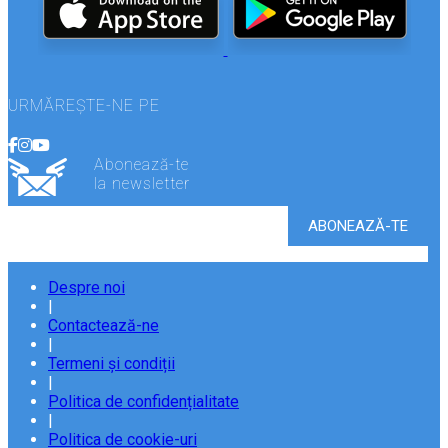
URMĂREȘTE-NE PE
Abonează-te
la newsletter
Despre noi
|
Contactează-ne
|
Termeni și condiții
|
Politica de confidențialitate
|
Politica de cookie-uri