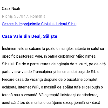
Casa Noah
Richiș 557047, Romania
Cazare în împrejurimile Sibiului
Județul Sibiu
Casa Vale din Deal, Săliște
Închiriem vile ṣi cabane la poalele munților, situate ȋn satul cu
specific păstoresc Vale, ȋn patria ciobanilor Mǎrginimea
Sibiului. Pe de o parte, retras de agitația de zi cu zi, pe de altă
parte vis-à-vis de Transalpina ṣi la numai doi paṣi de Sibiu.
Fiecare casǎ de vacanțǎ dispune de o bucătărie complet
echipată, internet WiFi, o maṣinǎ de spǎlat rufe ṣi cel puțin o
terasǎ sau o verandǎ. Vǎ aṣteaptǎ liniṣtea ṣi destinderea,
aerul sǎnǎtos de munte, o curǎțenie excepționalǎ ṣi - dacă