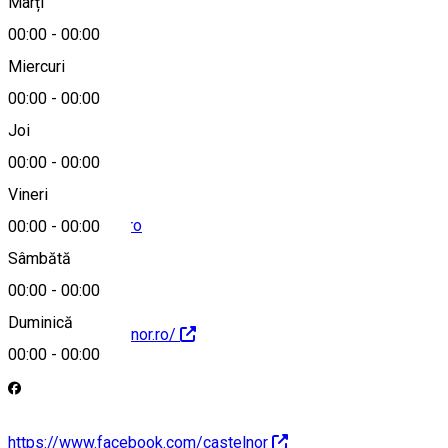
Marți
Hartă
00:00
-
00:00
Miercuri
00:00
-
00:00
0734 454 322
Joi
00:00
-
00:00
Vineri
office@castelnor.ro
00:00
-
00:00
Sâmbătă
00:00
-
00:00
Duminică
http://www.castelnor.ro/
00:00
-
00:00
https://www.facebook.com/castelnor