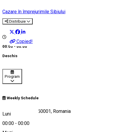
Cazare în împrejurimile Sibiului
Distribuie
Copied!
00:00 - 00:00
Deschis
Program
Weekly Schedule
DJ106, Păltiniș 550001, Romania
Luni
00:00
-
00:00