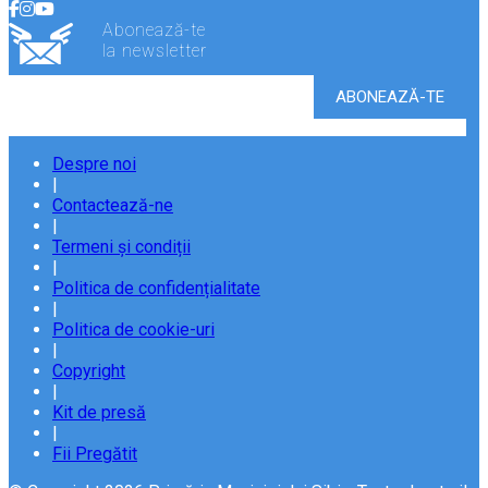
Abonează-te
la newsletter
Despre noi
|
Contactează-ne
|
Termeni și condiții
|
Politica de confidențialitate
|
Politica de cookie-uri
|
Copyright
|
Kit de presă
|
Fii Pregătit