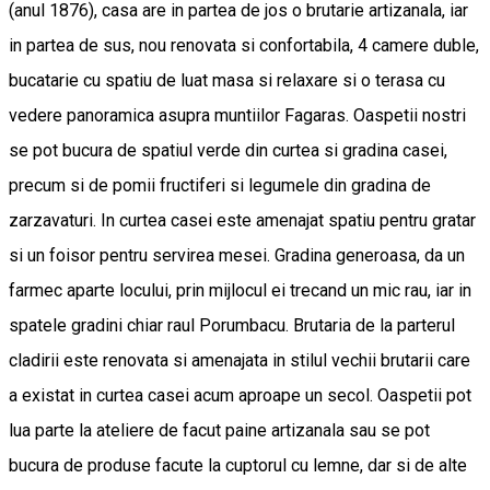
(anul 1876), casa are in partea de jos o brutarie artizanala, iar
in partea de sus, nou renovata si confortabila, 4 camere duble,
bucatarie cu spatiu de luat masa si relaxare si o terasa cu
vedere panoramica asupra muntiilor Fagaras. Oaspetii nostri
se pot bucura de spatiul verde din curtea si gradina casei,
precum si de pomii fructiferi si legumele din gradina de
zarzavaturi. In curtea casei este amenajat spatiu pentru gratar
si un foisor pentru servirea mesei. Gradina generoasa, da un
farmec aparte locului, prin mijlocul ei trecand un mic rau, iar in
spatele gradini chiar raul Porumbacu. Brutaria de la parterul
cladirii este renovata si amenajata in stilul vechii brutarii care
a existat in curtea casei acum aproape un secol. Oaspetii pot
lua parte la ateliere de facut paine artizanala sau se pot
bucura de produse facute la cuptorul cu lemne, dar si de alte