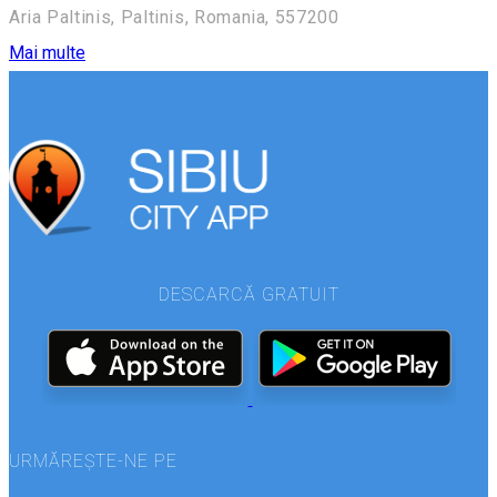
Aria Paltinis, Paltinis, Romania, 557200
Mai multe
DESCARCĂ GRATUIT
URMĂREȘTE-NE PE