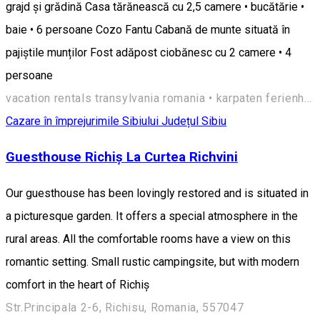
grajd și grădină Casa tărănească cu 2,5 camere • bucătărie •
baie • 6 persoane Cozo Fantu Cabană de munte situată în
pajiștile munților Fost adăpost ciobănesc cu 2 camere • 4
persoane
vacation rentals transylvania romania • karpaten ferienhaus hermannstadt siebenbürgen rumänien • case de vacanta de inchiriat marginimea sibiului • maisons de vacances transylvanie roumanie • Sibiu, Vale 557236, Romania
Cazare în împrejurimile Sibiului
Județul Sibiu
Guesthouse Richiș La Curtea Richvini
Our guesthouse has been lovingly restored and is situated in
a picturesque garden. It offers a special atmosphere in the
rural areas. All the comfortable rooms have a view on this
romantic setting. Small rustic campingsite, but with modern
comfort in the heart of Richiș
Str.Principala 2-6, Richisu, Romania, 557047