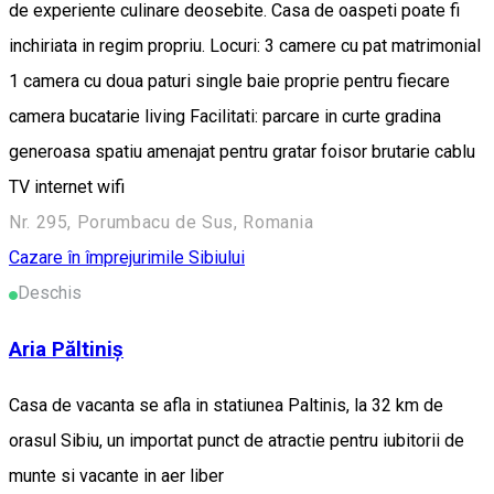
de experiente culinare deosebite. Casa de oaspeti poate fi
inchiriata in regim propriu. Locuri: 3 camere cu pat matrimonial
1 camera cu doua paturi single baie proprie pentru fiecare
camera bucatarie living Facilitati: parcare in curte gradina
generoasa spatiu amenajat pentru gratar foisor brutarie cablu
TV internet wifi
Nr. 295, Porumbacu de Sus, Romania
Cazare în împrejurimile Sibiului
Deschis
Aria Păltiniș
Casa de vacanta se afla in statiunea Paltinis, la 32 km de
orasul Sibiu, un importat punct de atractie pentru iubitorii de
munte si vacante in aer liber