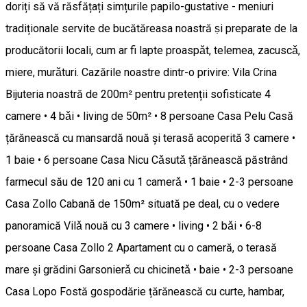
doriți să vă răsfățați simțurile papilo-gustative - meniuri
tradiționale servite de bucătăreasa noastră ṣi preparate de la
producătorii locali, cum ar fi lapte proaspǎt, telemea, zacuscǎ,
miere, murǎturi. Cazările noastre dintr-o privire: Vila Crina
Bijuteria noastră de 200m² pentru pretenții sofisticate 4
camere • 4 bǎi • living de 50m² • 8 persoane Casa Pelu Casă
țărănească cu mansardă nouă și terasă acoperită 3 camere •
1 baie • 6 persoane Casa Nicu Cǎsutǎ țărănească păstrând
farmecul său de 120 ani cu 1 camerǎ • 1 baie • 2-3 persoane
Casa Zollo Cabană de 150m² situată pe deal, cu o vedere
panoramică Vilǎ nouă cu 3 camere • living • 2 bǎi • 6-8
persoane Casa Zollo 2 Apartament cu o cameră, o terasă
mare și grădini Garsonierǎ cu chicinetǎ • baie • 2-3 persoane
Casa Lopo Fostă gospodărie țărănească cu curte, hambar,