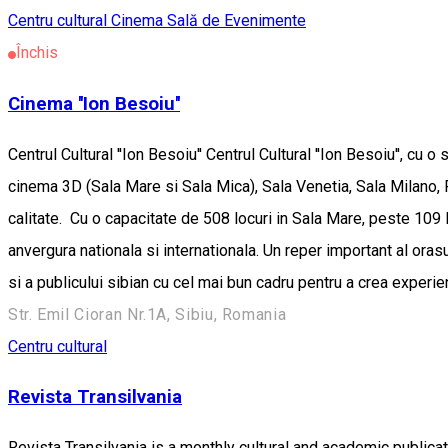
Centru cultural
Cinema
Sală de Evenimente
Închis
Cinema ''Ion Besoiu''
Centrul Cultural ''Ion Besoiu'' Centrul Cultural ''Ion Besoiu'', 
cinema 3D (Sala Mare si Sala Mica), Sala Venetia, Sala Milano, Fo
calitate. Cu o capacitate de 508 locuri in Sala Mare, peste 109 
anvergura nationala si internationala. Un reper important al orasu
si a publicului sibian cu cel mai bun cadru pentru a crea exper
Str. Emil Cioran Nr.1A, Sibiu, Romania
Centru cultural
Revista Transilvania
Revista Transilvania is a monthly cultural and academic pub