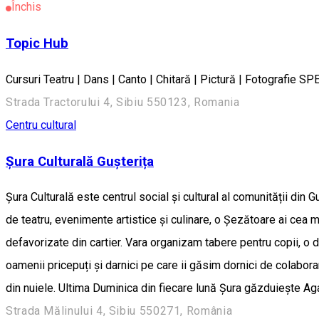
Închis
Topic Hub
Cursuri Teatru | Dans | Canto | Chitară | Pictură | Fotograf
Strada Tractorului 4, Sibiu 550123, Romania
Centru cultural
Șura Culturală Gușterița
Șura Culturală este centrul social și cultural al comunității din 
de teatru, evenimente artistice și culinare, o Șezătoare ai cea m
defavorizate din cartier. Vara organizam tabere pentru copii, o d
oamenii pricepuți și darnici pe care ii găsim dornici de colabor
din nuiele. Ultima Duminica din fiecare lună Șura găzduiește Ag
Strada Mălinului 4, Sibiu 550271, România