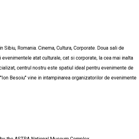
din Sibiu, Romania. Cinema, Cultura, Corporate. Doua sali de
evenimentele atat culturale, cat si corporate, la cea mai inalta
cializat, centrul nostru este spatiul ideal pentru evenimente de
l ''Ion Besoiu'' vine in intampinarea organizatorilor de evenimente
ed by the ASTRA National Museum Complex.