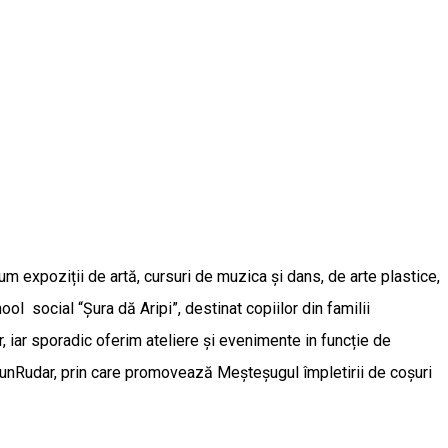
cum expoziții de artă, cursuri de muzica și dans, de arte plastice,
l social “Șura dă Aripi”, destinat copiilor din familii
, iar sporadic oferim ateliere și evenimente in funcție de
inăunRudar, prin care promovează Meșteșugul împletirii de coșuri