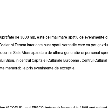
cu o suprafata de 3000 mp, este cel mai mare spatiu de evenimente 
aier si Terasa interioara sunt spatii versatile care va pot gazdui 
locuri in Sala Mica, aparatura de ultima generatie si personal spe
lui Sibiu, in centrul Capitalei Culturale Europene , Centrul Cultura
iente memorabile prin evenimente de exceptie.
lication (SCOPUS- and EBSCO-indexed) founded in 1868 and edit