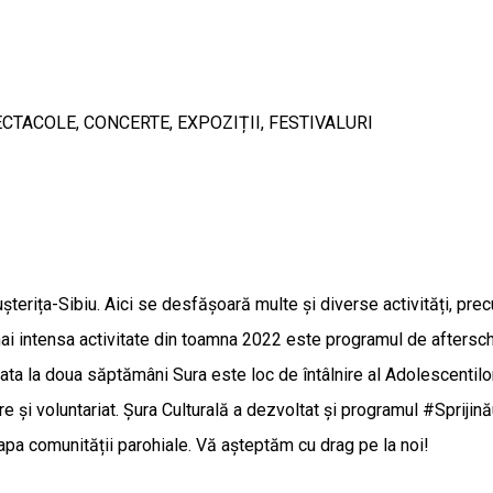
ie SPECTACOLE, CONCERTE, EXPOZIȚII, FESTIVALURI
Gușterița-Sibiu. Aici se desfășoară multe și diverse activități, pre
ai intensa activitate din toamna 2022 este programul de afterschoo
ata la doua săptămâni Sura este loc de întâlnire al Adolescentilor
are și voluntariat. Șura Culturală a dezvoltat și programul #Sprij
apa comunității parohiale. Vă așteptăm cu drag pe la noi!