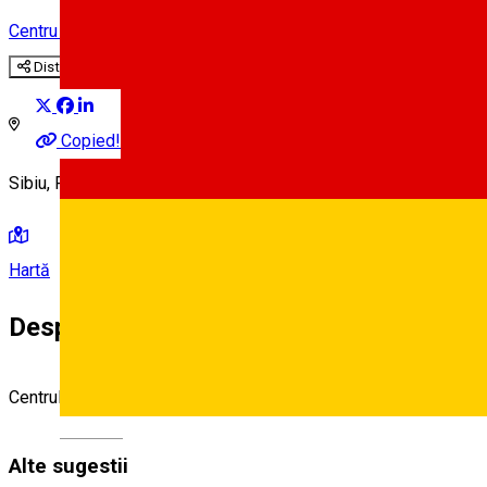
Centru cultural
Distribuie
Copied!
Sibiu, Romania
Hartă
Despre
Centrul Creştin al Romilor – CCR
Deutsch
Alte sugestii