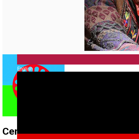
English
Centrul Creştin al Romilor – 