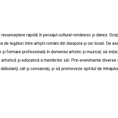
 recunoaștere rapidă în peisajul cultural românesc și danez. Scopu
ea de legături între artiștii români din diaspora și cei locali. D
 și formare profesională în domeniul artistic și muzical, să iniție
a artistică și educativă a membrilor săi. Prin evenimente diverse 
ebutanți, cât și consacrați, și să promoveze spiritul de întrajuto